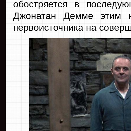
обостряется в последую
Джонатан Демме этим 
первоисточника на соверш