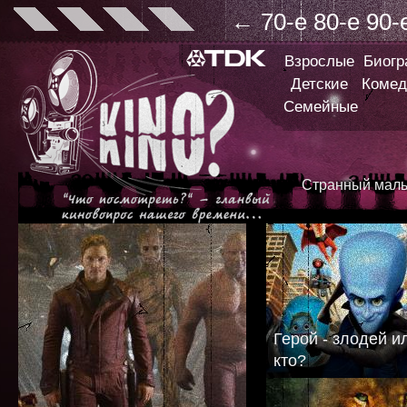
←
70-е
80-е
90-
Взрослые
Биог
Детские
Комед
Семейные
Странный маль
Герой - злодей ил
кто?