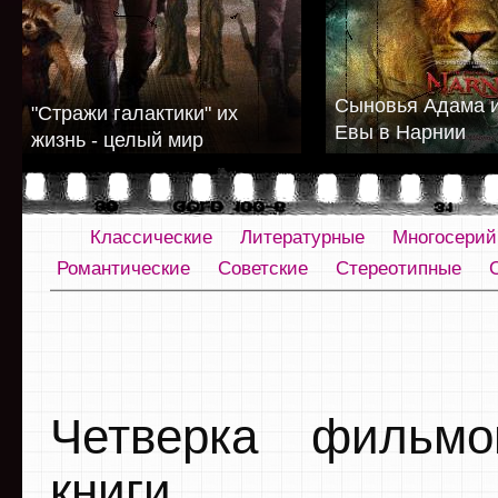
Сыновья Адама и
"Стражи галактики" их
Евы в Нарнии
жизнь - целый мир
Классические
Литературные
Многосери
Романтические
Советские
Стереотипные
Четверка фильмо
книги