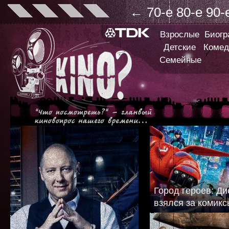
←
70-е
80-е
90-
Взрослые
Биог
Детские
Комед
Семейные
Город героев: Ди
взялся за комикс