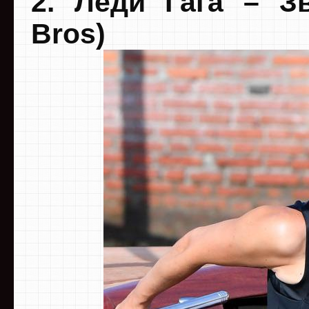
2. Леди Гага – З
Bros)