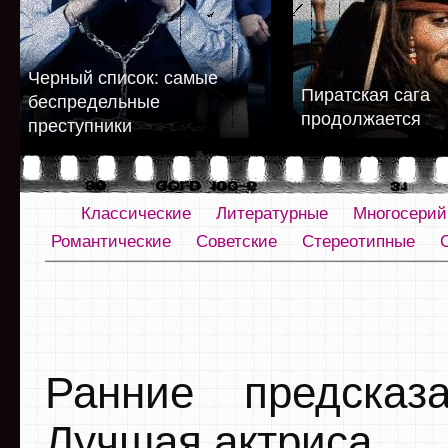
Черный список: самые
Пиратская сага
беспредельные
продолжается
преступники
Классические
Литературные
Многосери
Романтические
Советские
Стереотипные
Ранние предсказ
Лучшая актриса