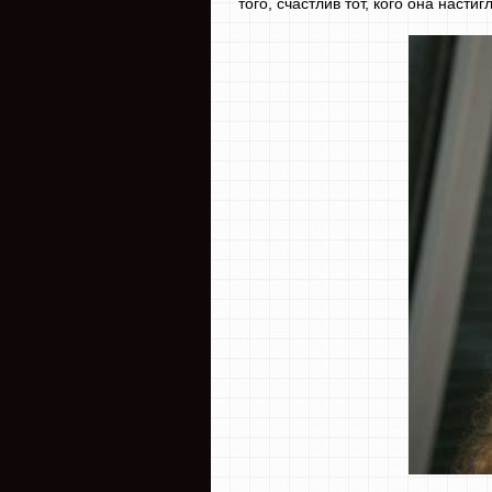
того, счастлив тот, кого она насти