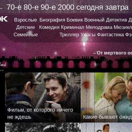
←
70-е
80-е
90-е
2000
сегодня
завтра
Взрослые
Биография
Боевик
Военный
Детектив
Д
Детские
Комедия
Криминал
Мелодрама
Мюзикл
Семейные
Триллер
Ужасы
Фантастика
Фэ
– От мертвого о
Фильм, от которого ничего
не ждешь
Какие бывают ожи