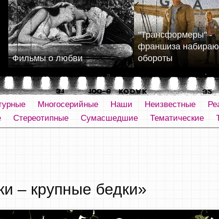
"Трансформеры" -
франшиза набира
Фильмы о любви
обороты
турные
Многосерийные
Наши
Неизвестные
Ре
е
Стереотипные
Сумасшедшие
Тематические
ки – крупные бедки»