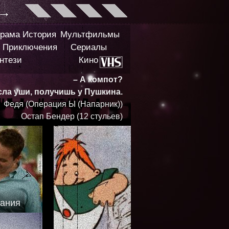
→
рама
История
Мультфильмы
Приключения
Сериалы
нтези
Кино
– А компот?
сла уши, получишь у Пушкина.
Федя (Операция Ы (Напарник))
Остап Бендер (12 стульев)
дания