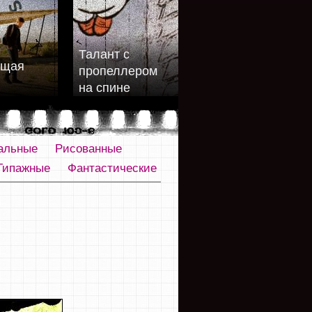
Талант с
ющая
пропеллером
на спине
альные
Рисованные
Типажные
Фантастические