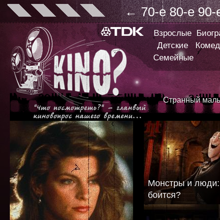
←
70-е
80-е
90-
Взрослые
Биог
Детские
Комед
Семейные
Странный маль
Монстры и люди: 
боится?