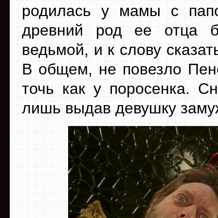
родилась у мамы с папо
древний род ее отца б
ведьмой, и к слову сказать
В общем, не повезло Пене
точь как у поросенка. С
лишь выдав девушку замуж