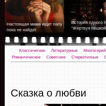
История одного г
Настоящая мама ищет папу
"Жертвуя пешкой
пока не найдет
Классические
Литературные
Многосери
Романтические
Советские
Стереотипные
Сказка о любви