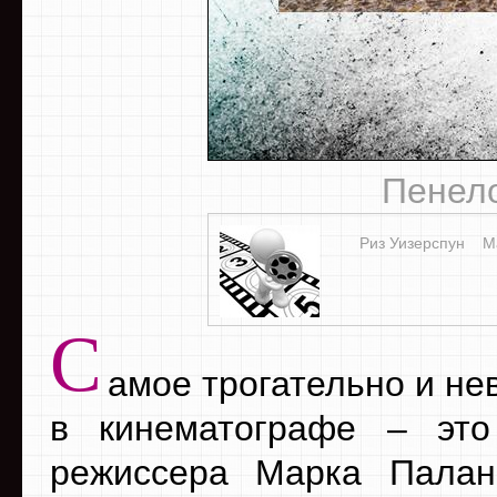
Пенело
Риз Уизерспун
М
С
амое трогательно и не
в кинематографе – это
режиссера Марка Палан