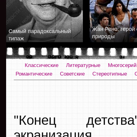
Жан Рено: герой 
Самый парадоксальный
природы
типаж
Классические
Литературные
Многосери
Романтические
Советские
Стереотипные
"Конец детств
экранизация