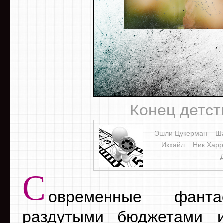
Конец детств
Эшли Цукерман
Ша
Икхайл
Ник Хар
С
овременные фант
раздутыми бюджетами 