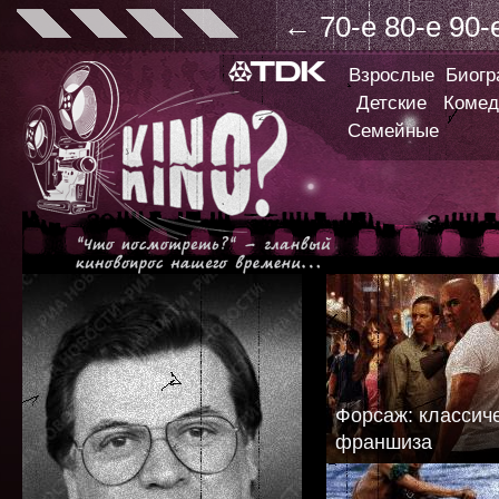
←
70-е
80-е
90-
Взрослые
Биог
Детские
Комед
Семейные
Форсаж: классиче
франшиза