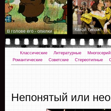
Какой типаж!
В голове его - опилки
Классические
Литературные
Многосери
Романтические
Советские
Стереотипные
Непонятый или не