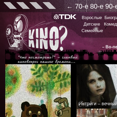
←
70-е
80-е
90-
Взрослые
Биог
Детские
Комед
Семейные
– Во-п
Интриги – вечны