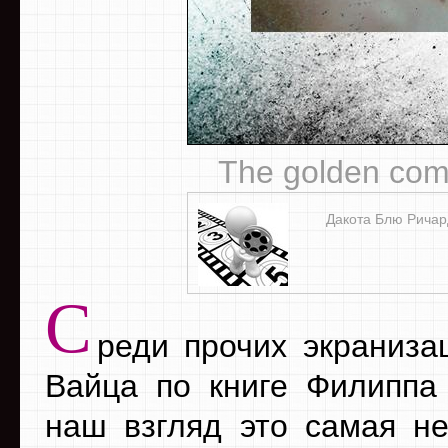
The golden com
Дакота Блю Ричар
С
реди прочих экраниза
Вайца по книге Филиппа
наш взгляд это самая не