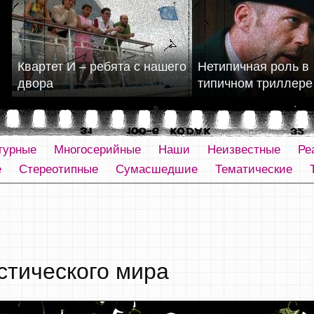
Квартет И – ребята с нашего
Нетипичная роль в
двора
типичном триллере
турные
Многосерийные
Наши
Неизвестные
Ре
е
Стереотипные
Сумасшедшие
Тематические
стического мира