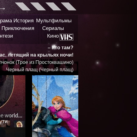
→
рама
История
Мультфильмы
Приключения
Сериалы
нтези
Кино
– Кто там?
жас, летящий на крыльях ночи!
лчонок (Трое из Простоквашино)
Черный плащ (Черный плащ)
ути