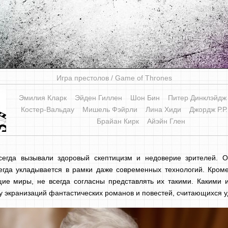
Игра престолов / Game of Thrones
Эмилия Кларк
Эйден Гиллен
Шон Бин
Питер Динклэйдж
Костер-Вальдау
Мишель Фэйрли
Лина Хиди
Джордж Р.Р
Брайан Кирк
Айэйн Глен
сегда вызывали здоровый скептицизм и недоверие зрителей. О
егда укладывается в рамки даже современных технологий. Кроме 
е миры, не всегда согласны представлять их такими. Какими 
у экранизаций фантастических романов и повестей, считающихся уд