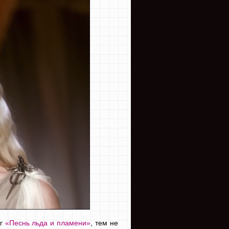
иг
«Песнь льда и пламени»
, тем не