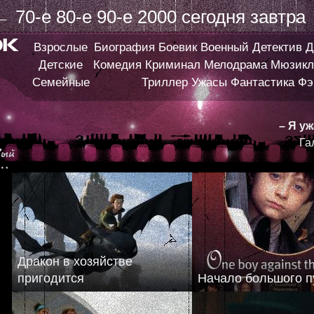
←
70-е
80-е
90-е
2000
сегодня
завтра
Взрослые
Биография
Боевик
Военный
Детектив
Д
Детские
Комедия
Криминал
Мелодрама
Мюзикл
Семейные
Триллер
Ужасы
Фантастика
Фэ
– Я у
Га
Дракон в хозяйстве
пригодится
Начало большого п