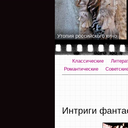
Утопия российского кино
Классические
Литера
Романтические
Советски
Интриги фанта