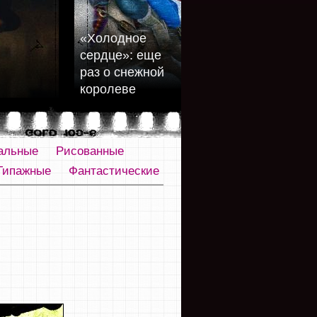
«Холодное
сердце»: еще
раз о снежной
королеве
альные
Рисованные
Типажные
Фантастические