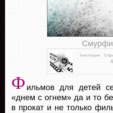
Смурфик
Хэнк Азария
Софи
Д
Ф
ильмов для детей се
«днем с огнем» да и то б
в прокат и не только филь