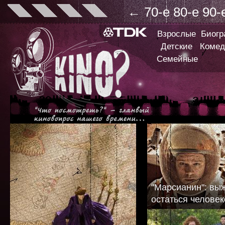
←
70-е
80-е
90-
Взрослые
Биог
Детские
Комед
Семейные
"Марсианин": вы
остаться челове