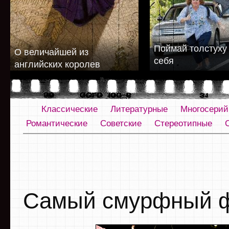
Поймай толстуху
О величайшей из
себя
английских королев
Классические
Литературные
Многосери
Романтические
Советские
Стереотипные
Самый смурфный 