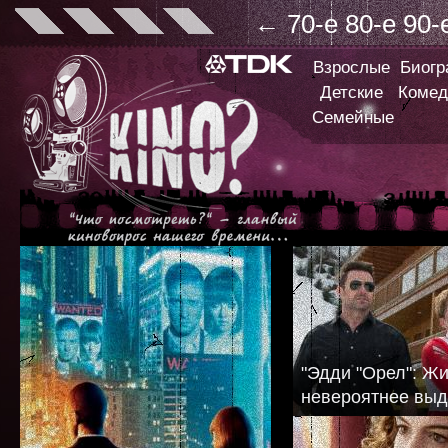
←
70-е
80-е
90-
Взрослые
Биог
Детские
Комед
Семейные
"Эдди "Орел": Ж
невероятнее выд