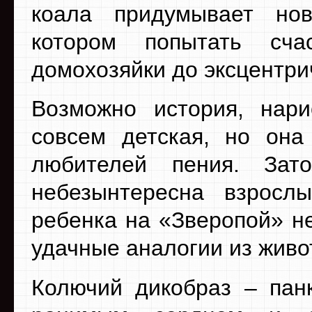
коала придумывает но
котором попытать сч
домохозяйки до эксцентри
Возможно история, нар
совсем детская, но она
любителей пения. За
небезынтересна взрос
ребенка на «Зверопой» н
удачные аналогии из живо
Колючий дикобраз – пан