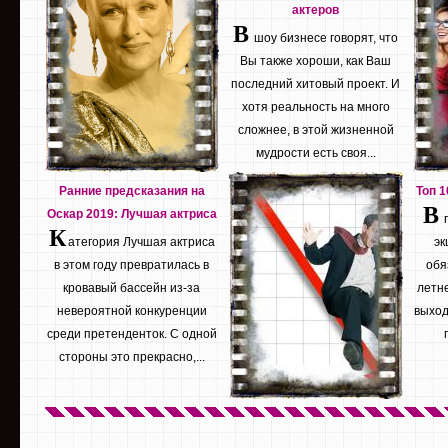
актеров
В
шоу бизнесе говорят, что
Вы также хороши, как Ваш
последний хитовый проект. И
хотя реальность на много
сложнее, в этой жизненной
мудрости есть своя...
Ранние предсказания на
Топ 
В
Оскар 2019: Лучшая актриса
К
атегория Лучшая актриса
эк
в этом году превратилась в
обя
кровавый бассейн из-за
летне
невероятной конкуренции
выход
среди претенденток. С одной
стороны это прекрасно,...