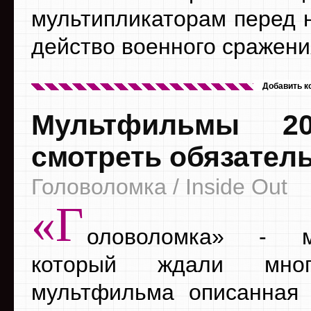
мультипликаторам перед 
действо военного сражени
Добавить к
Мультфильмы 20
смотреть обязател
Головоломка / Inside Out
«Г
оловоломка» - м
который ждали мно
мультфильма описанная