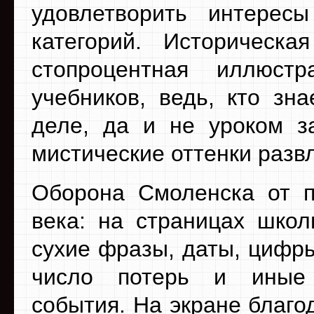
удовлетворить интерес
категорий. Историческ
стопроцентная иллюст
учебников, ведь, кто зн
деле, да и не уроком з
мистические оттенки разв
Оборона Смоленска от п
века: на страницах школ
сухие фразы, даты, цифр
число потерь и иные х
события. На экране благ