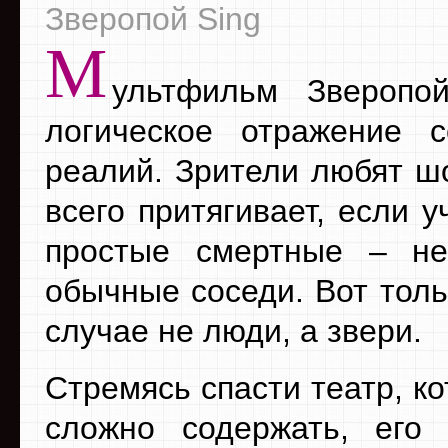
Зверопой Sing
М
ультфильм Зверопо
логическое отражение 
реалий. Зрители любят ш
всего притягивает, если у
простые смертные – не
обычные соседи. Вот толь
случае не люди, а звери.
Стремясь спасти театр, к
сложно содержать, его