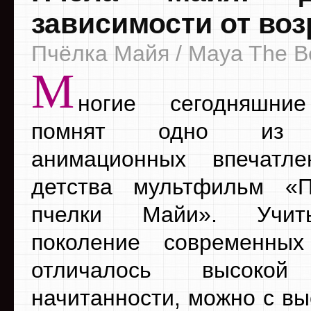
зависимости от воз
Пчёлка Майя / Maya The B
М
ногие сегодняшни
помнят одно из 
анимационных впечатле
детства мультфильм «П
пчелки Майи». Учит
поколение современных
отличалось высокой
начитанности, можно с вы