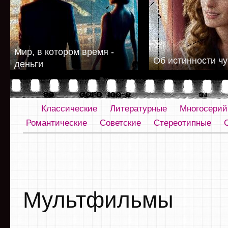
Мир, в котором время -
Об истинности чу
деньги
Классические
Литературные
Многосери
Романтические
Советские
Стереотипные
Мультфильмы