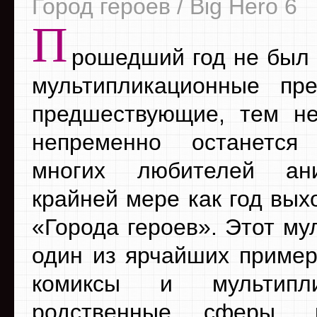
Город героев / Big Hero 6
П
рошедший год не был 
мультипликационные пр
предшествующие, тем н
непременно останетс
многих любителей ан
крайней мере как год вых
«Города героев». Этот м
один из ярчайших примеро
комиксы и мультип
родственные сферы, 