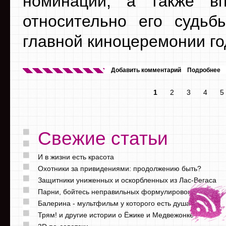
номинации, а также вп
относительно его судьб
главной киноцеремонии го
Добавить комментарий
Подробнее
1
2
3
4
5
Свежие статьи
И в жизни есть красота
Охотники за привидениями: продолжению быть?
Защитники униженных и оскорбленных из Лас-Вегаса
Парни, бойтесь неправильных формулировок
Балерина - мультфильм у которого есть душа
Трям! и другие истории о Ёжике и Медвежонке