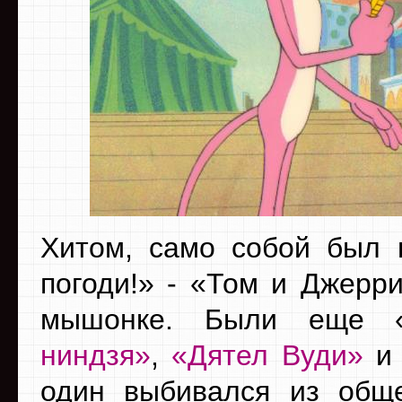
Хитом, само собой был п
погоди!» - «Том и Джерри
мышонке. Были еще 
ниндзя»
,
«Дятел Вуди»
и 
один выбивался из обще