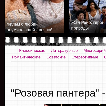
Жан Рено: герой 
Фильм о любви
природы
неумирающей - вечной
Классические
Литературные
Многосери
Романтические
Советские
Стереотипные
"Розовая пантера" 