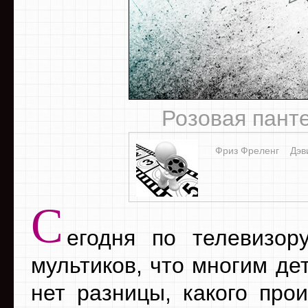
Розовая панте
Фриз Фреленг
Дэв
С
егодня по телевизор
мультиков, что многим де
нет разницы, какого прои