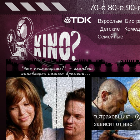
←
70-е
80-е
90-
Взрослые
Биог
Детские
Комед
Семейные
"Страховщик" - 
зависит от нас