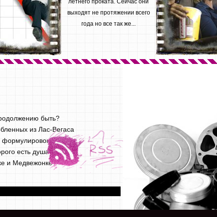
летнего проката. Сейчас они
выходят не протяжении всего
года но все так же...
продолжению быть?
бленных из Лас-Вегаса
х формулировок
орого есть душа
ике и Медвежонке