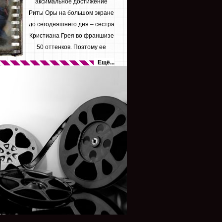
аксимальное достижение
Риты Оры на большом экране
до сегодняшнего дня – сестра
Кристиана Грея во франшизе
50 оттенков. Поэтому ее
желание...
Ещё...