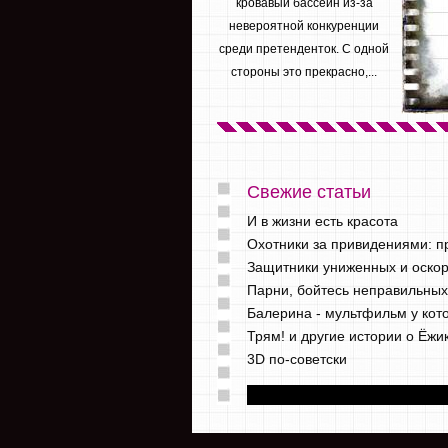
кровавый бассейн из-за
невероятной конкуренции
среди претенденток. С одной
стороны это прекрасно,...
Свежие статьи
И в жизни есть красота
Охотники за привидениями: 
Защитники униженных и оскор
Парни, бойтесь неправильны
Балерина - мультфильм у кот
Трям! и другие истории о Ёж
3D по-советски