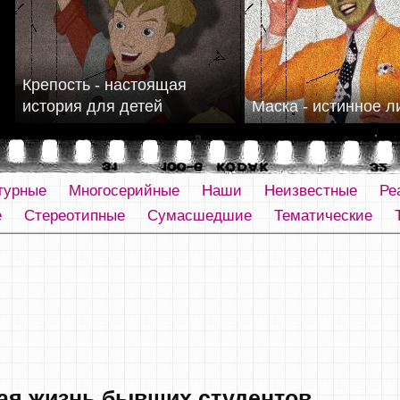
Крепость - настоящая
история для детей
Маска - истинное л
турные
Многосерийные
Наши
Неизвестные
Ре
е
Стереотипные
Сумасшедшие
Тематические
ая жизнь бывших студентов