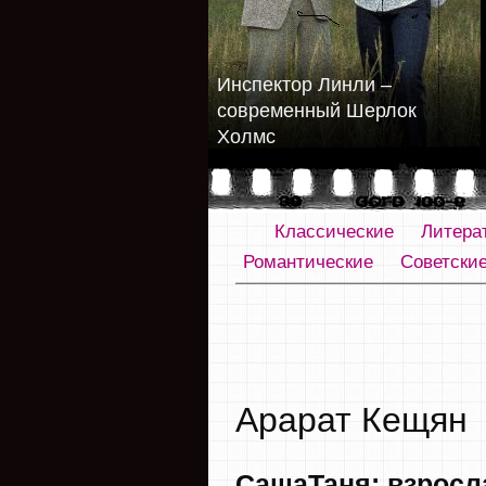
Инспектор Линли –
современный Шерлок
Холмс
Классические
Литера
Романтические
Советски
Арарат Кещян
СашаТаня: взросл