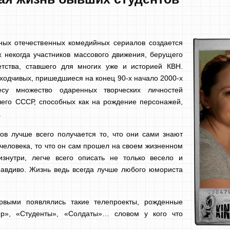
ных отечественных комедийных сериалов создается
х некогда участников массового движения, берущего
тства, ставшего для многих уже и историей КВН.
ходчивых, пришедшиеся на конец 90-х начало 2000-х
есу множество одаренных творческих личностей
шего СССР, способных как на рождение персонажей,
.
ов лучше всего получается то, что они сами знают
т человека, то что он сам прошел на своем жизненном
изнутри, легче всего описать не только весело и
равдиво. Жизнь ведь всегда лучше любого юмориста
рвыми появлялись такие телепроекты, рожденные
р», «Студенты», «Солдаты»… словом у кого что