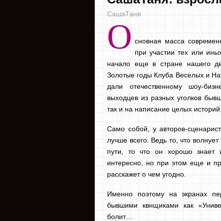
СашаТаня
О
сновная масса современ
при участии тех или ины
начало еще в стране нашего де
Золотые годы Клуба Веселых и На
дали отечественному шоу-бизн
выходцев из разных уголков быв
так и на написание целых историй
Само собой, у авторов-сценарист
лучше всего. Ведь то, что волнуе
пути, то что он хорошо знает 
интересно, но при этом еще и п
расскажет о чем угодно.
Именно поэтому на экранах пе
бывшими квнщиками как «Униве
болит…