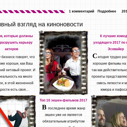
1 комментарий
Подробнее
20
ивный взгляд на киноновости
ов, которые должны
6 лучших коме
разрушить карьеру
уходящего 2017 по 
актеров
Эсквайер
С
бизнесе говорят, что
егодня трудно ра
кже хороши, как Ваш
хорошие фильмы на
ий хитовый проект. И
так как действительн
реальность на много
проекты представляю
е, в этой жизненной
смесь легкости и м
рости есть своя...
юмора и пафоса.
Топ 10 экшен-фильмов 2017
В
последнее время жанр
экшен уже не является
обязательным атрибутом