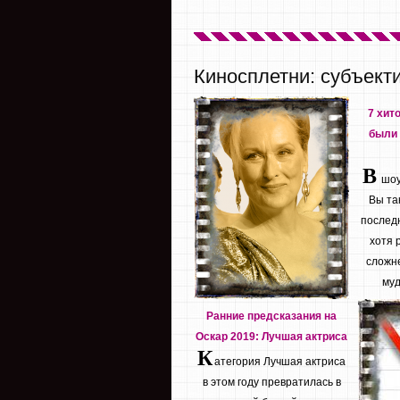
Киносплетни: субъект
7 хит
были 
В
шоу 
Вы та
последн
хотя 
сложне
муд
Ранние предсказания на
Оскар 2019: Лучшая актриса
К
атегория Лучшая актриса
в этом году превратилась в