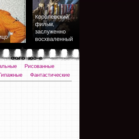
Королевский
фильм,
заслуженно
ицо
восхваленный
альные
Рисованные
Типажные
Фантастические