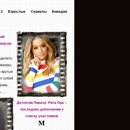
13
Взрослые
Сериалы
Комедия
дий
версии
зделить
 жанры,
о крутые
т собой
рака,
...
Детектив Пикачу: Рита Ора –
последнее дополнение к
списку участников
М