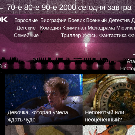
←
70-е
80-е
90-е
2000
сегодня
завтра
Взрослые
Биография
Боевик
Военный
Детектив
Д
Детские
Комедия
Криминал
Мелодрама
Мюзикл
Семейные
Триллер
Ужасы
Фантастика
Фэ
Ата
Несто
Девочка, которая умела
Непонятый или
ждать чудо
неоцененный?