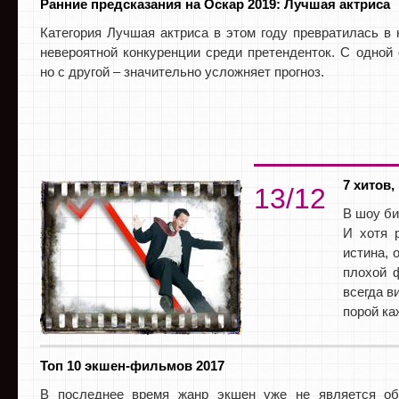
Ранние предсказания на Оскар 2019: Лучшая актриса
Категория Лучшая актриса в этом году превратилась в 
невероятной конкуренции среди претенденток. С одной 
но с другой – значительно усложняет прогноз.
7 хитов
13/12
В шоу би
И хотя 
истина, 
плохой 
всегда в
порой ка
Топ 10 экшен-фильмов 2017
В последнее время жанр экшен уже не является об