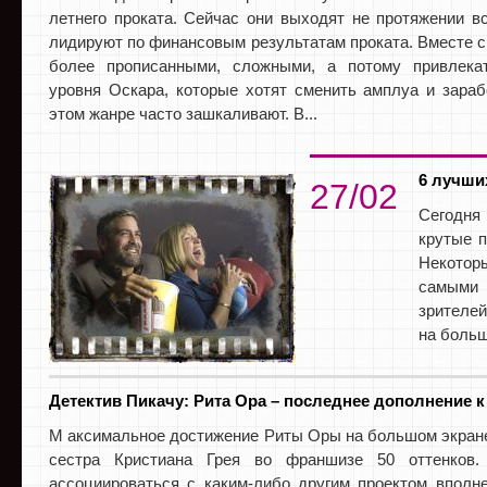
летнего проката. Сейчас они выходят не протяжении вс
лидируют по финансовым результатам проката. Вместе с 
более прописанными, сложными, а потому привлека
уровня Оскара, которые хотят сменить амплуа и зараб
этом жанре часто зашкаливают. В...
6 лучши
27/02
Сегодня
крутые п
Некотор
самыми 
зрителе
на больш
Детектив Пикачу: Рита Ора – последнее дополнение к
М аксимальное достижение Риты Оры на большом экране
сестра Кристиана Грея во франшизе 50 оттенков
ассоциироваться с каким-либо другим проектом вполн