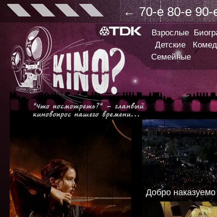
←
70-е
80-е
90-
Взрослые
Биог
Детские
Комед
Семейные
Добро наказуемо