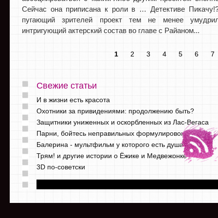
Сейчас она приписана к роли в … Детективе Пикачу!?
пугающий зрителей проект тем не менее умудрил
интригующий актерский состав во главе с Райаном...
1
2
3
4
5
6
7
Свежие статьи
И в жизни есть красота
Охотники за привидениями: продолжению быть?
Защитники униженных и оскорбленных из Лас-Вегаса
Парни, бойтесь неправильных формулировок
Балерина - мультфильм у которого есть душа
Трям! и другие истории о Ёжике и Медвежонке
3D по-советски