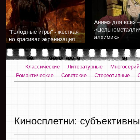
Анимэ для всех 
«Цельнометалли
"Голодные игры" - жесткая
алхимик»
но красивая экранизация
Классические
Литературные
Многосери
Романтические
Советские
Стереотипные
Киносплетни: субъективны