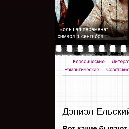
"Большая перемена" -
символ 1 сентября
Классические
Литера
Романтические
Советски
Дэниэл Ельски
Вот какие бывают