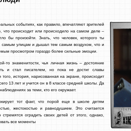
альных событиях, как правило, впечатляют зрителей
о, что происходит или происходило на самом деле –
гло бы произойти. Знать, что человек, которого ты
м самым улицам и дышал тем самым воздухом, что и
емым просмотром гораздо более сильные эмоции.
ой-то знаменитости, чья личная жизнь – достояние
оть и стал писателем, но пока не достиг славы
 того, история, нарисованная на экране, происходит
всего 13 лет и учится он в 8 классе средней школы. Да
наблюдениях за теми, кто его окружает.
окирует тот факт, что порой еще в школе детям
остью, жестокостью и равнодушием. Это считается
стремятся оградить своих детей от этого, однако,
овать все моменты