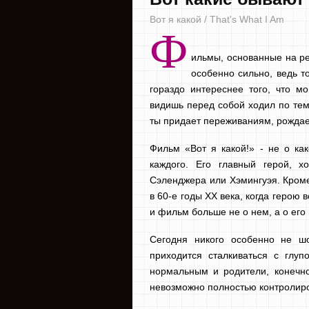
Вот я какой / That's What I Am
Ф
ильмы, основанные на ре
особенно сильно, ведь т
гораздо интереснее того, что мо
видишь перед собой ходил по те
ты придает переживаниям, рожда
Фильм «Вот я какой!» - не о как
каждого. Его главный герой, х
Сэленджера или Хэмингуэя. Кроме
в 60-е годы ХХ века, когда герою 
и фильм больше не о нем, а о его 
Сегодня никого особенно не ш
приходится сталкиваться с глуп
нормальным и родители, конечно 
невозможно полностью контролир