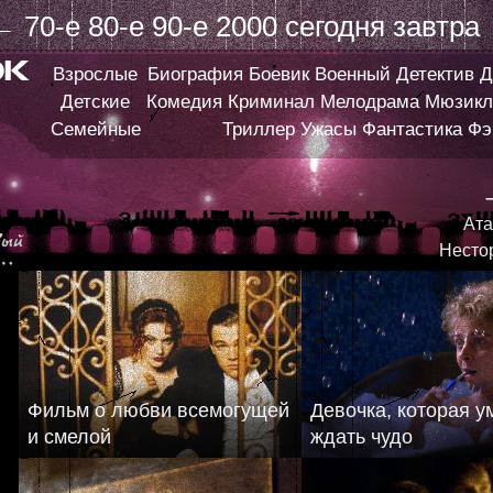
←
70-е
80-е
90-е
2000
сегодня
завтра
Взрослые
Биография
Боевик
Военный
Детектив
Д
Детские
Комедия
Криминал
Мелодрама
Мюзикл
Семейные
Триллер
Ужасы
Фантастика
Фэ
Ата
Несто
Фильм о любви всемогущей
Девочка, которая у
и смелой
ждать чудо