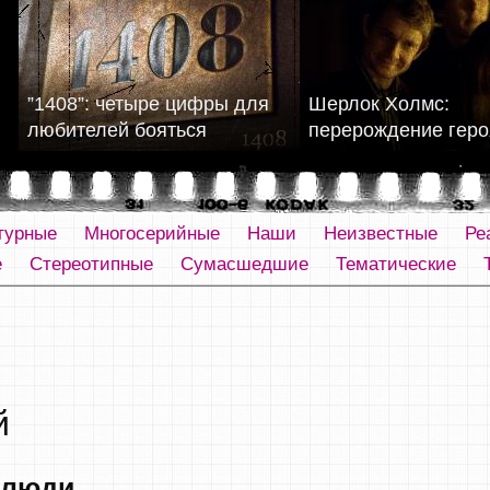
”1408”: четыре цифры для
Шерлок Холмс:
любителей бояться
перерождение геро
турные
Многосерийные
Наши
Неизвестные
Ре
е
Стереотипные
Сумасшедшие
Тематические
й
 люди