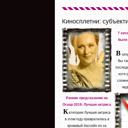
Киносплетни: субъект
7 хит
были 
В
шоу 
Вы та
последн
хотя 
сложне
муд
Ранние предсказания на
Оскар 2019: Лучшая актриса
К
атегория Лучшая актриса
в этом году превратилась в
кровавый бассейн из-за