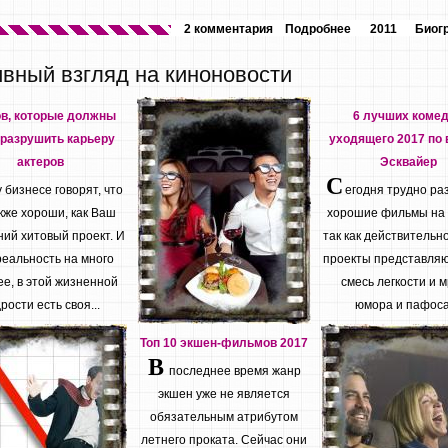
2 комментария
Подробнее
2011
Биог
ивный взгляд на киноновости
ов, которые должны
6 лучших коме
разрушить карьеру
уходящего 2017 по 
актеров
Эсквайер
С
бизнесе говорят, что
егодня трудно ра
кже хороши, как Ваш
хорошие фильмы на
ий хитовый проект. И
так как действительн
реальность на много
проекты представляю
е, в этой жизненной
смесь легкости и м
рости есть своя...
юмора и пафоса.
Топ 10 экшен-фильмов 2017
В
последнее время жанр
экшен уже не является
обязательным атрибутом
летнего проката. Сейчас они