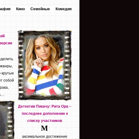
рафия
Кино
Семейные
Комедия
дий
версии
зделить
 жанры,
о крутые
т собой
рака,
...
Детектив Пикачу: Рита Ора –
последнее дополнение к
списку участников
М
аксимальное достижение