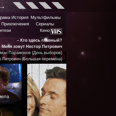
→
рама
История
Мультфильмы
Приключения
Сериалы
нтези
Кино
– Кто здесь главный?
– Меня зовут Нестор Петрович
ман Парамонов (День выборов)
р Петрович (Большая перемена)
мела