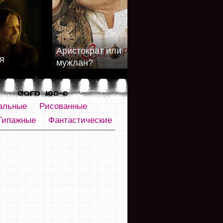
Аристократ или
я
мужлан?
альные
Рисованные
Типажные
Фантастические