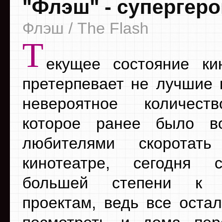
"Флэш" - супергер
Флэш / The Flash
Т
екущее состояние ки
претерпевает не лучшие 
невероятное количест
которое ранее было во
любителями скоротат
кинотеатре, сегодня 
большей степени к 
проектам, ведь все оста