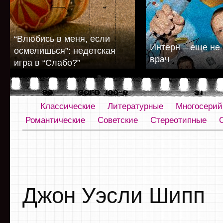
“Влюбись в меня, если
Интерн – еще не 
осмелишься”: недетская
врач
игра в “Слабо?”
Классические
Литературные
Многосери
Романтические
Советские
Стереотипные
Джон Уэсли Шипп