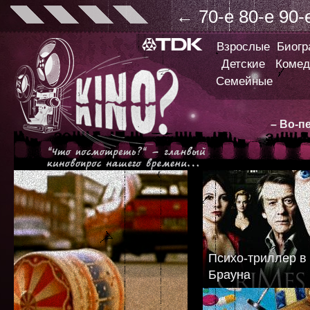
←
70-е
80-е
90-
Взрослые
Биог
Детские
Комед
Семейные
– Во-п
Психо-триллер в
Брауна