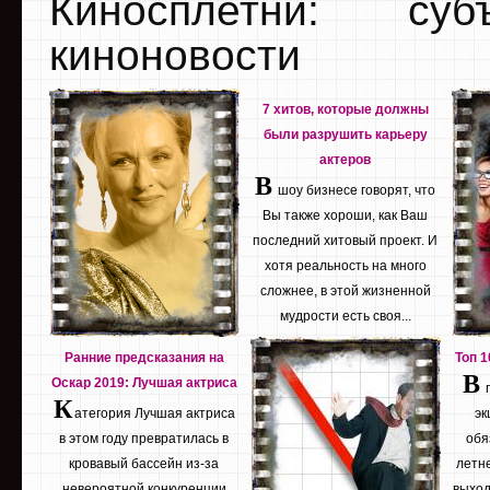
Киносплетни: су
киноновости
7 хитов, которые должны
были разрушить карьеру
актеров
В
шоу бизнесе говорят, что
Вы также хороши, как Ваш
последний хитовый проект. И
хотя реальность на много
сложнее, в этой жизненной
мудрости есть своя...
Ранние предсказания на
Топ 
В
Оскар 2019: Лучшая актриса
К
атегория Лучшая актриса
эк
в этом году превратилась в
обя
кровавый бассейн из-за
летне
невероятной конкуренции
выход