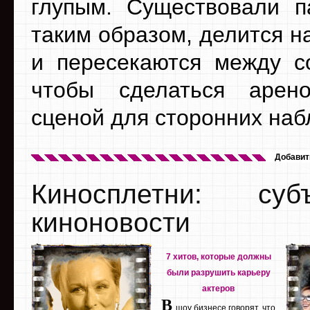
глупым. Существовали п
таким образом, делится н
и пересекаются между со
чтобы сделаться арено
сценой для сторонних наб
Добавит
Киносплетни: су
киноновости
7 хитов, которые должны
были разрушить карьеру
актеров
В
шоу бизнесе говорят, что