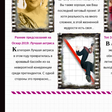
Вы также хороши, как Ваш
последний хитовый проект. И
хотя реальность на много
сложнее, в этой жизненной
мудрости есть своя...
Ранние предсказания на
Топ 
В
Оскар 2019: Лучшая актриса
К
атегория Лучшая актриса
эк
в этом году превратилась в
обя
кровавый бассейн из-за
летне
невероятной конкуренции
выход
среди претенденток. С одной
стороны это прекрасно,...