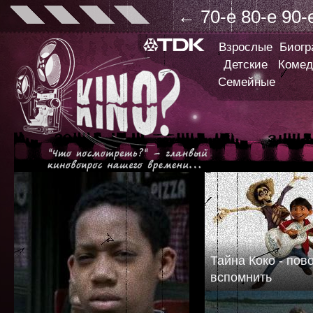
←
70-е
80-е
90-
Взрослые
Биог
Детские
Комед
Семейные
Тайна Коко - пов
вспомнить