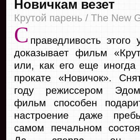
Новичкам везет
Крутой парень / The New 
С
праведливость этого 
доказывает фильм «Кру
или, как его еще иногда
прокате «Новичок». Сн
году режиссером Эдо
фильм способен подари
настроение даже пре
самом печальном состо