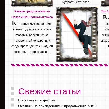
мудрости есть своя...
Ранние предсказания на
Топ 
В
Оскар 2019: Лучшая актриса
К
атегория Лучшая актриса
эк
в этом году превратилась в
обя
кровавый бассейн из-за
летне
невероятной конкуренции
выход
среди претенденток. С одной
стороны это прекрасно,...
Свежие статьи
И в жизни есть красота
Охотники за привидениями: продолжению быть?