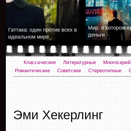
Мир, в котором в
Гаттака: один против всех в
деньги
идеальном мире
Классические
Литературные
Многосери
Романтические
Советские
Стереотипные
Эми Хекерлинг