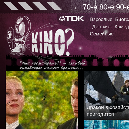
←
70-е
80-е
90-
Взрослые
Биог
Детские
Комед
Семейные
Дракон в хозяйст
пригодится