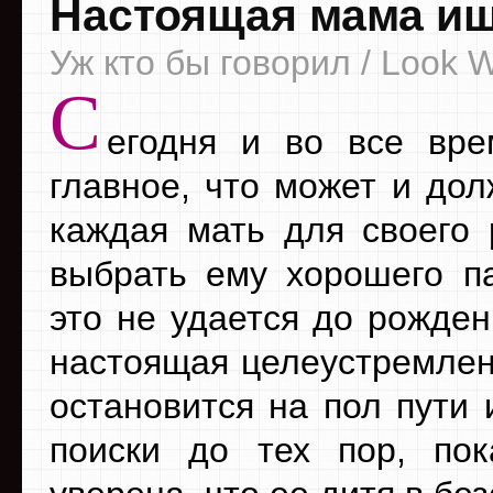
Настоящая мама ищ
Уж кто бы говорил / Look W
С
егодня и во все вре
главное, что может и дол
каждая мать для своего 
выбрать ему хорошего па
это не удается до рожден
настоящая целеустремлен
остановится на пол пути 
поиски до тех пор, по