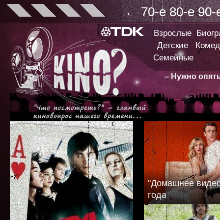
←
70-е
80-е
90-
Взрослые
Биог
Детские
Комед
Семейные
– Нужно опят
"Домашнее видео
года