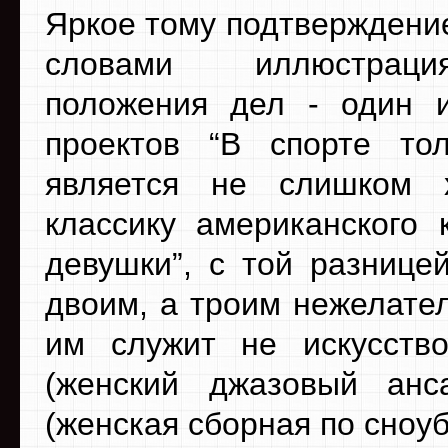
Яркое тому подтверждени
словами иллюстрац
положения дел - один 
проектов “В спорте то
является не слишком 
классику американского 
девушки”, с той разнице
двоим, а троим нежелате
им служит не искусство
(женский джазовый анс
(женская сборная по сноуб