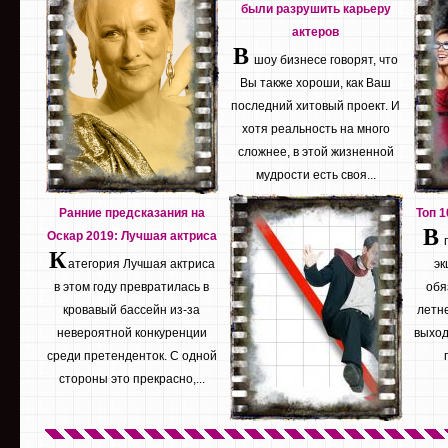
были разрушить карьеру
актеров
В
шоу бизнесе говорят, что
Вы также хороши, как Ваш
последний хитовый проект. И
хотя реальность на много
сложнее, в этой жизненной
мудрости есть своя...
Ранние предсказания на
Топ 
В
Оскар 2019: Лучшая актриса
К
атегория Лучшая актриса
эк
в этом году превратилась в
обя
кровавый бассейн из-за
летне
невероятной конкуренции
выход
среди претенденток. С одной
стороны это прекрасно,...