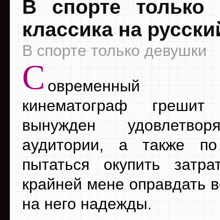
В спорте только 
классика на русски
В спорте только девушки
С
овременный ро
кинематограф грешит
вынужден удовлетвор
аудитории, а также п
пытаться окупить затр
крайней мене оправдать 
на него надежды.