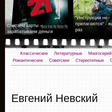
"Инструкции не
прилагаются" - 
Считаем карты –
раз
зарабатываем деньги
Классические
Литературные
Многосери
Романтические
Советские
Стереотипные
Евгений Невский