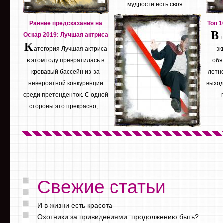
мудрости есть своя...
Ранние предсказания на
Топ 
В
Оскар 2019: Лучшая актриса
К
атегория Лучшая актриса
эк
в этом году превратилась в
обя
кровавый бассейн из-за
летне
невероятной конкуренции
выход
среди претенденток. С одной
стороны это прекрасно,...
Свежие статьи
И в жизни есть красота
Охотники за привидениями: продолжению быть?