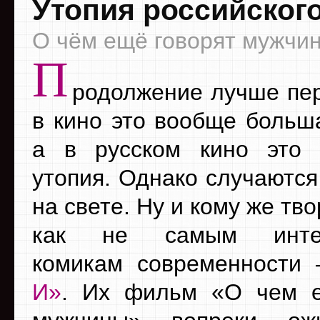
Утопия российског
О чём ещё говорят мужчи
П
родолжение лучше пер
в кино это вообще больша
а в русском кино это 
утопия. Однако случаются
на свете. Ну и кому же тво
как не самым интел
комикам современности
И»
. Их фильм «О чем е