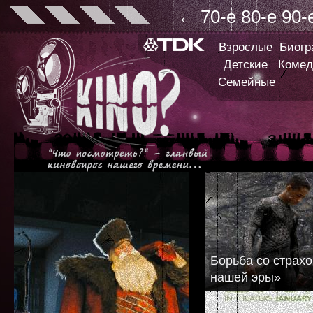
←
70-е
80-е
90-
Взрослые
Биог
Детские
Комед
Семейные
Борьба со страх
нашей эры»