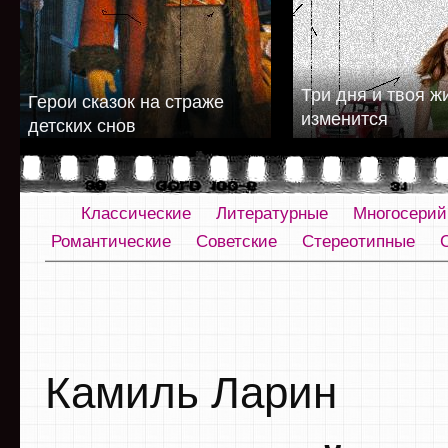
Три дня и твоя ж
Герои сказок на страже
изменится
детских снов
Классические
Литературные
Многосери
Романтические
Советские
Стереотипные
Камиль Ларин