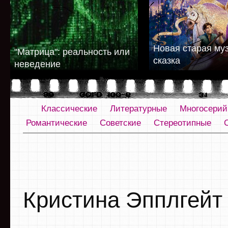
Новая старая му
"Матрица": реальность или
сказка
неведение
Классические
Литературные
Многосери
Романтические
Советские
Стереотипные
Кристина Эпплгейт