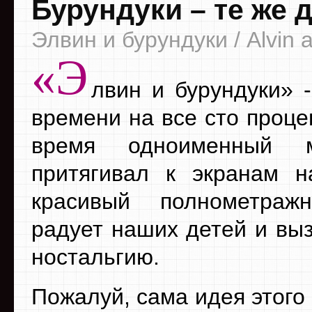
Бурундуки – те же 
Элвин и бурундуки / Alvin 
«Э
лвин и бурундуки» 
времени на все сто проце
время одноименный м
притягивал к экранам н
красивый полнометраж
радует наших детей и выз
ностальгию.
Пожалуй, сама идея этого