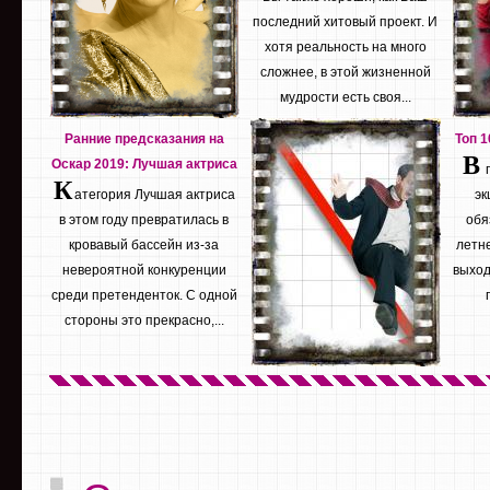
последний хитовый проект. И
хотя реальность на много
сложнее, в этой жизненной
мудрости есть своя...
Ранние предсказания на
Топ 
В
Оскар 2019: Лучшая актриса
К
атегория Лучшая актриса
эк
в этом году превратилась в
обя
кровавый бассейн из-за
летне
невероятной конкуренции
выход
среди претенденток. С одной
стороны это прекрасно,...