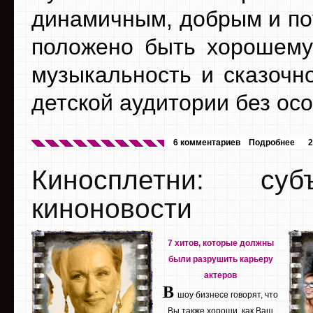
динамичным, добрым и по
положено быть хорошему 
музыкальность и сказочн
детской аудитории без ос
6 комментариев
Подробнее
2
Киносплетни: су
киноновости
7 хитов, которые должны
были разрушить карьеру
актеров
В
шоу бизнесе говорят, что
Вы также хороши, как Ваш