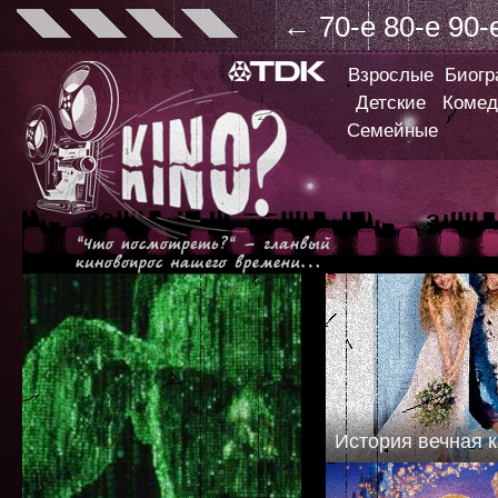
←
70-е
80-е
90-
Взрослые
Биог
Детские
Комед
Семейные
История вечная к