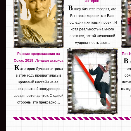
актеров
В
шоу бизнесе говорят, что
Вы также хороши, как Ваш
последний хитовый проект. И
хотя реальность на много
сложнее, в этой жизненной
мудрости есть своя...
Ранние предсказания на
Топ 
В
Оскар 2019: Лучшая актриса
К
атегория Лучшая актриса
эк
в этом году превратилась в
обя
кровавый бассейн из-за
летне
невероятной конкуренции
выход
среди претенденток. С одной
стороны это прекрасно,...