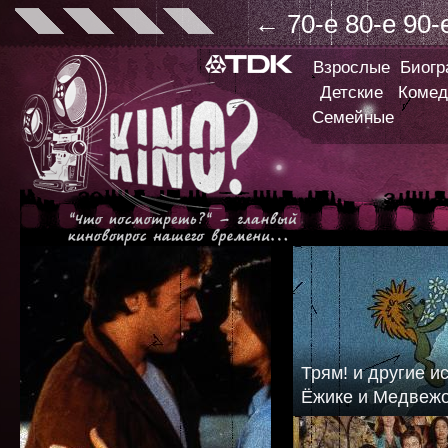
←
70-е
80-е
90-
Взрослые
Биог
Детские
Комед
Семейные
Трям! и другие и
Ёжике и Медвеж