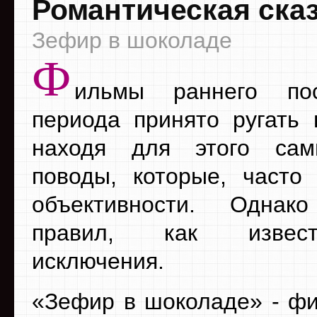
Романтическая ска
Зефир в шоколаде
Ф
ильмы раннего пост
периода принято ругать 
находя для этого са
поводы, которые, част
объективности. Одна
правил, как извес
исключения.
«Зефир в шоколаде» - фи