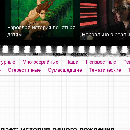
Взрослая история понятная
детям
Нереально о реаль
турные
Многосерийные
Наши
Неизвестные
Ре
е
Стереотипные
Сумасшедшие
Тематические
ывает: история одного рождения