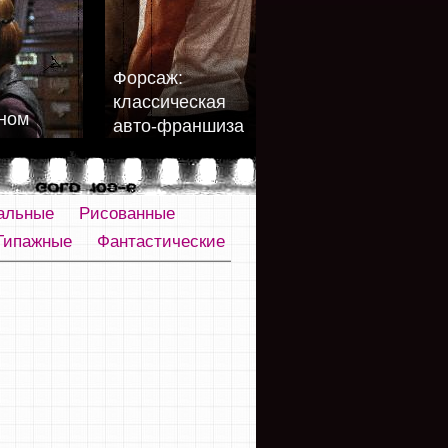
Форсаж:
классическая
ном
авто-франшиза
альные
Рисованные
Типажные
Фантастические