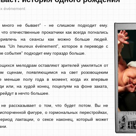
ux événement
 много не бывает” - не слишком подходит ему.
 что отечественные прокатчики как всегда погнались
привлечь на сеансы как можно больше людей.
ма “Un heureux événement”, которое в переводе с
ые события” подходит ему гораздо больше.
ющихся мелодрам оставляют зрителей умиляться от
ым сценам, появляющимся на свет розовощеким
е меньше полу года в момент, когда их впервые
ди или, на худой конец, поцелуям на фоне заката,
ерейдут в нечто большее.
а не рассказывает о том, что будет потом. Вы не
испорченной фигуре, о гормональных перестройках,
ериод лактации, о сексе наконец, который может
ани.