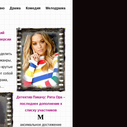
ино
Драма
Комедия
Мелодрама
дий
версии
зделить
 жанры,
о крутые
т собой
рака,
...
Детектив Пикачу: Рита Ора –
последнее дополнение к
списку участников
М
аксимальное достижение