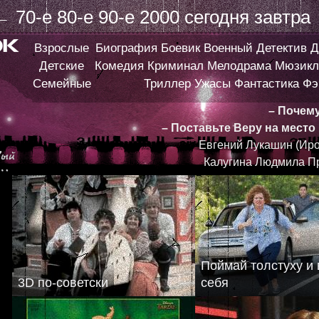
←
70-е
80-е
90-е
2000
сегодня
завтра
Взрослые
Биография
Боевик
Военный
Детектив
Д
Детские
Комедия
Криминал
Мелодрама
Мюзикл
Семейные
Триллер
Ужасы
Фантастика
Фэ
– Почем
– Поставьте Веру на место
Евгений Лукашин (Иро
Калугина Людмила П
Поймай толстуху и
3D по-советски
себя