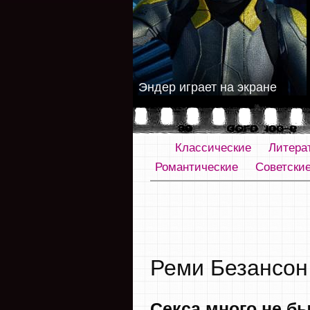
Эндер играет на экране
Классические
Литера
Романтические
Советски
Реми Безансон
Cекса много не б