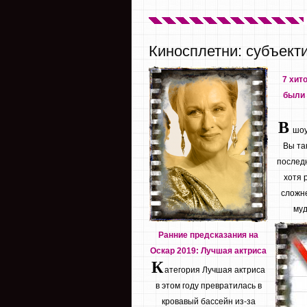
Киносплетни: субъект
7 хит
были 
В
шоу 
Вы та
последн
хотя 
сложне
муд
Ранние предсказания на
Оскар 2019: Лучшая актриса
К
атегория Лучшая актриса
в этом году превратилась в
кровавый бассейн из-за