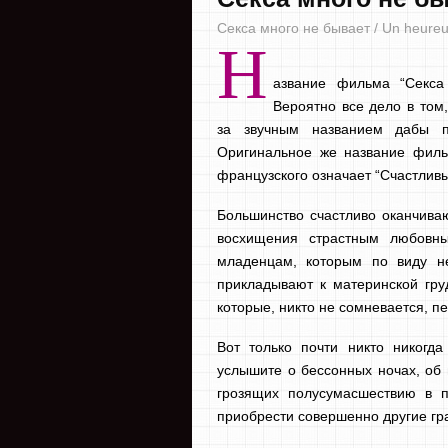
Секса много не бывает / Un heure
Н
азвание фильма “Секса
Вероятно все дело в том,
за звучным названием дабы 
Оригинальное же название филь
французского означает “Счастлив
Большинство счастливо оканчива
восхищения страстным любовн
младенцам, которым по виду н
прикладывают к материнской гру
которые, никто не сомневается, п
Вот только почти никто никогд
услышите о бессонных ночах, об 
грозящих полусумасшествию в п
приобрести совершенно другие гр