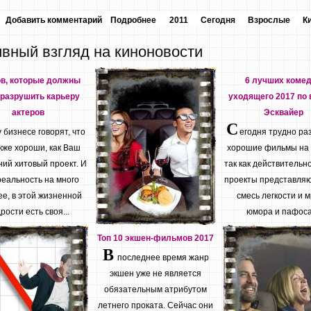
Добавить комментарий
Подробнее
2011
Сегодня
Взрослые
К
ивный взгляд на киноновости
ов, которые должны
6 лучших коме
разрушить карьеру
уходящего 2017 по 
актеров
Эсквайер
С
бизнесе говорят, что
егодня трудно ра
кже хороши, как Ваш
хорошие фильмы на
ий хитовый проект. И
так как действительн
реальность на много
проекты представляю
е, в этой жизненной
смесь легкости и м
рости есть своя...
юмора и пафоса.
Топ 10 экшен-фильмов 2017
В
последнее время жанр
экшен уже не является
обязательным атрибутом
летнего проката. Сейчас они