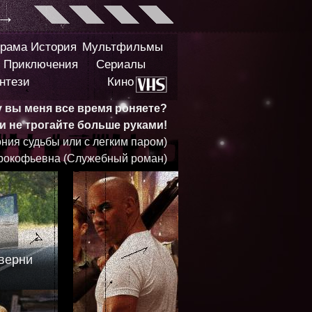
→
рама
История
Мультфильмы
Приключения
Сериалы
нтези
Кино
у вы меня все время роняете?
 и не трогайте больше руками!
ния судьбы или с легким паром)
рокофьевна (Служебный роман)
 верни