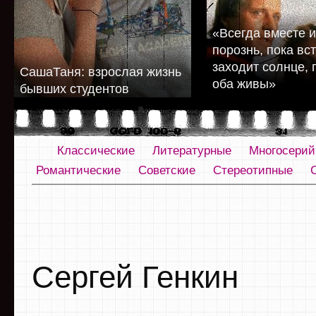
«Всегда вместе и
порознь, пока вст
заходит солнце, 
СашаТаня: взрослая жизнь
оба живы»
бывших студентов
Классические
Литературные
Многосери
Романтические
Советские
Стереотипные
Сергей Генкин