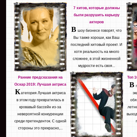
7 хитов, которые должны
были разрушить карьеру
актеров
В
шоу бизнесе говорят, что
Вы также хороши, как Ваш
последний хитовый проект. И
хотя реальность на много
сложнее, в этой жизненной
мудрости есть своя...
Ранние предсказания на
Топ 
В
Оскар 2019: Лучшая актриса
К
атегория Лучшая актриса
эк
в этом году превратилась в
обя
кровавый бассейн из-за
летне
невероятной конкуренции
выход
среди претенденток. С одной
стороны это прекрасно,...