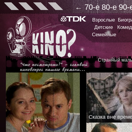
←
70-е
80-е
90-
Взрослые
Биог
Детские
Комед
Семейные
Странный маль
Сказка вне врем