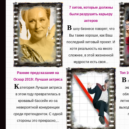
7 хитов, которые должны
были разрушить карьеру
актеров
В
шоу бизнесе говорят, что
Вы также хороши, как Ваш
последний хитовый проект. И
хотя реальность на много
сложнее, в этой жизненной
мудрости есть своя...
Ранние предсказания на
Топ 
В
Оскар 2019: Лучшая актриса
К
атегория Лучшая актриса
эк
в этом году превратилась в
обя
кровавый бассейн из-за
летне
невероятной конкуренции
выход
среди претенденток. С одной
стороны это прекрасно,...