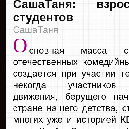
СашаТаня: взр
студентов
СашаТаня
О
сновная масса со
отечественных комедийн
создается при участии т
некогда участников 
движения, берущего на
стране нашего детства, с
многих уже и историей К