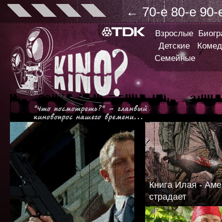
←
70-е
80-е
90-
Взрослые
Биог
Детские
Комед
Семейные
Книга Илая - Аме
страдает