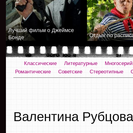
Лучший фильм о Джеймсе
Отдых по распис
Бонде
Классические
Литературные
Многосери
Романтические
Советские
Стереотипные
Валентина Рубцов