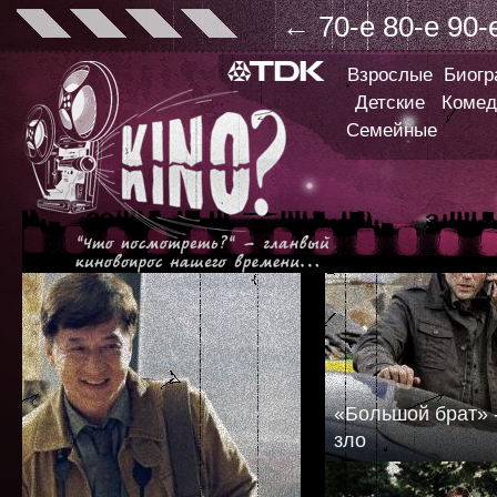
←
70-е
80-е
90-
Взрослые
Биог
Детские
Комед
Семейные
«Большой брат» -
зло