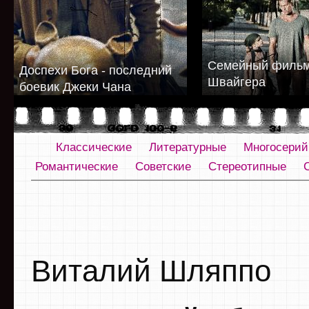
Семейный фильм
Доспехи Бога - последний
Швайгера
боевик Джеки Чана
Классические
Литературные
Многосери
Романтические
Советские
Стереотипные
Виталий Шляппо