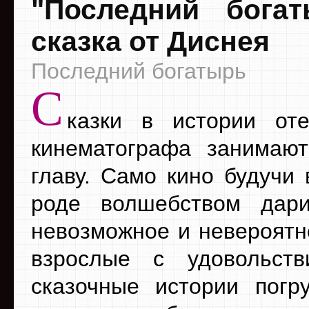
"Последний бога
сказка от Диснея
Последний богатырь
С
казки в истории оте
кинематографа занимаю
главу. Само кино будучи 
роде волшебством дар
невозможное и невероятно
взрослые с удовольст
сказочные истории погр