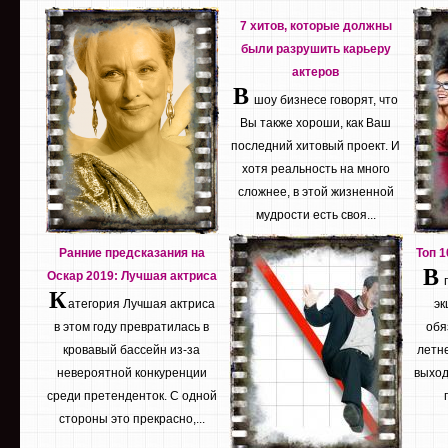
7 хитов, которые должны
были разрушить карьеру
актеров
В
шоу бизнесе говорят, что
Вы также хороши, как Ваш
последний хитовый проект. И
хотя реальность на много
сложнее, в этой жизненной
мудрости есть своя...
Ранние предсказания на
Топ 
В
Оскар 2019: Лучшая актриса
К
атегория Лучшая актриса
эк
в этом году превратилась в
обя
кровавый бассейн из-за
летне
невероятной конкуренции
выход
среди претенденток. С одной
стороны это прекрасно,...