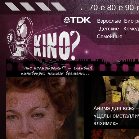
←
70-е
80-е
90-
Взрослые
Биог
Детские
Комед
Семейные
Анимэ для всех 
«Цельнометалли
алхимик»