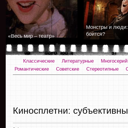
Монстры и люди: 
боится?
«Весь мир – театр»
Классические
Литературные
Многосери
Романтические
Советские
Стереотипные
Киносплетни: субъективны