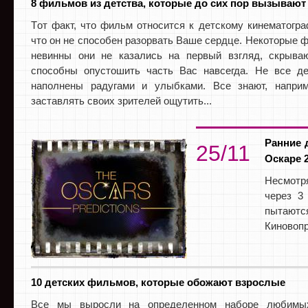
8 фильмов из детства, которые до сих пор вызывают
Tот факт, что фильм относится к детскому кинематограф
что он не способен разорвать Ваше сердце. Некоторые ф
невинны они не казались на первый взгляд, скрыва
способны опустошить часть Вас навсегда. Не все де
наполнены радугами и улыбками. Все знают, наприм
заставлять своих зрителей ощутить...
Ранние 
25/11
Оскаре 
Несмотря
через 3
пытаются
Киновопр
10 детских фильмов, которые обожают взрослые
Все мы выросли на определенном наборе любимы