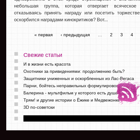
небольшая группа, которая отвергает всяческое
отказываясь принять награду или посетить торжестве
оскорбился наградами кинокритиков? Вот...
« первая
‹ предыдущая
…
2
3
4
Свежие статьи
И в жизни есть красота
Охотники за привидениями: продолжению быть?
Защитники униженных и оскорбленных из Лас-Вегаса
Парни, бойтесь неправильных формулировок
Балерина - мультфильм у которого есть душа
Трям! и другие истории о Ёжике и Медвежонке
3D по-советски