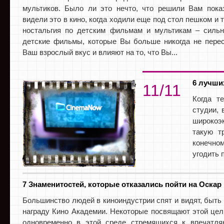
мультиков. Было ли это нечто, что решили Вам пока
видели это в кино, когда ходили еще под стол пешком и т
ностальгия по детским фильмам и мультикам – силь
детские фильмы, которые Вы больше никогда не пере
Ваш взрослый вкус и влияют на то, что Вы...
6 лучши
11/11
Когда т
студии, 
широкоэк
такую т
конечно
угодить 
7 Знаменитостей, которые отказались пойти на Оскар
Большинство людей в киноиндустрии спят и видят, быть
награду Кино Академии. Некоторые посвящают этой цел
одновременно в этой среде стремящихся к впечатля