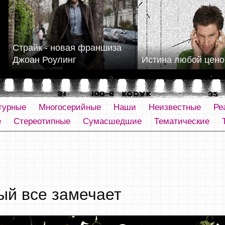
Страйк - новая франшиза
Джоан Роулинг
Истина любой цено
турные
Многосерийные
Наши
Неизвестные
Ре
е
Стереотипные
Сумасшедшие
Тематические
ый все замечает