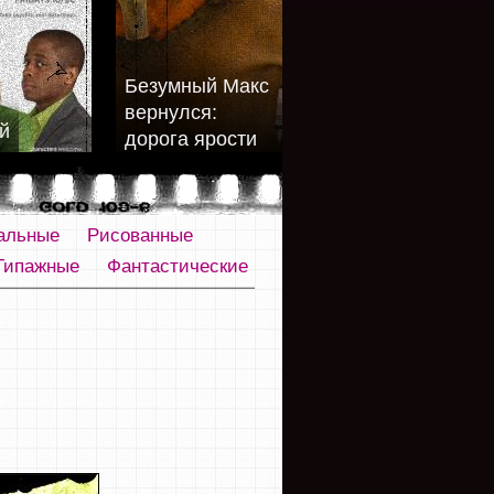
Безумный Макс
вернулся:
й
дорога ярости
альные
Рисованные
Типажные
Фантастические