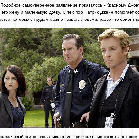
Подобное самоуверенное заявление показалось «Красному Джон
 его жену и маленькую дочку. С тех пор Патрик Джейн помогает о
остей, которых с трудом можно назвать людьми, разве что ориенти
ненавязчивый юмор, захватывающие оригинальные сюжеты, а такж