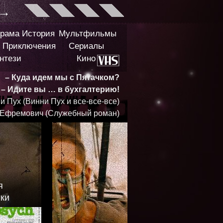
→
рама
История
Мультфильмы
Приключения
Сериалы
нтези
Кино
– Куда идем мы с Пятачком?
– Идите вы … в бухгалтерию!
и Пух (Винни Пух и все-все-все)
 Ефремович (Служебный роман)
я
ики