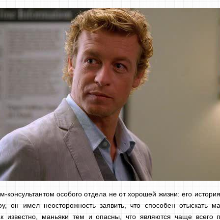
-консультантом особого отдела не от хорошей жизни: его история
у, он имел неосторожность заявить, что способен отыскать ма
Как известно, маньяки тем и опасны, что являются чаще всего