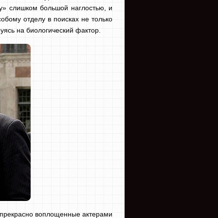
у» слишком большой наглостью, и
собому отделу в поисках не только
руясь на биологический фактор.
е прекрасно воплощенные актерами