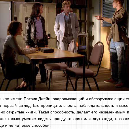
ень по имени Патрик Джейн, очаровывающий и обезоруживающий св
на первый взгляд. Его проницательность, наблюдательность и выс
вно открытые книги. Такая способность, делает его незаменимым
аже только умение видеть правду говорят или лгут люди, позвол
е и не на такое способен.