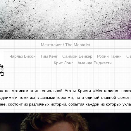
Менталист / The Mentalist
Чарльз Бисон
Тим Кенг
Саймон Бейкер
Робин Танни
О
Крис Лонг
Аманда Риджетти
» по мотивам книг гениальной Агаты Кристи «Менталист», пожа
дними и теми же главными героями, но и единой главной сюжетн
ее, состоит из различных историй, события каждой из которых укл