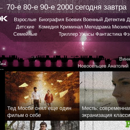
←
70-е
80-е
90-е
2000
сегодня
завтра
Взрослые
Биография
Боевик
Военный
Детектив
Д
Детские
Комедия
Криминал
Мелодрама
Мюзикл
Семейные
Триллер
Ужасы
Фантастика
Фэ
Винн
Новосельцев Анатолий
Тед Мосби снял еще один
Месть: современна
фильм о себе
экранизация класс