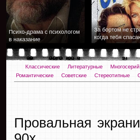
За бортом не стр
Психо-драма с психологом
когда тебя спаса
в наказание
Классические
Литературные
Многосери
Романтические
Советские
Стереотипные
Провальная экрани
90х