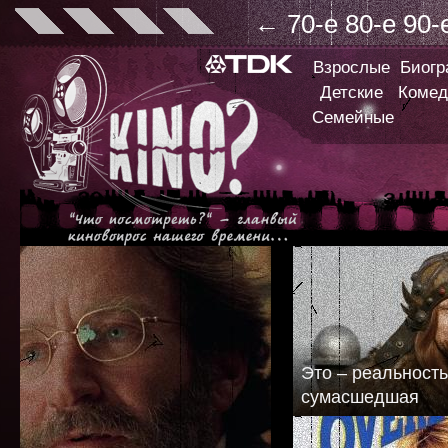
←
70-е
80-е
90-
Взрослые
Биог
Детские
Комед
Семейные
Это – реальность
сумасшедшая