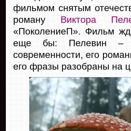
фильмом снятым отечест
роману
Виктора Пеле
«ПоколениеП». Фильм жда
еще бы: Пелевин – о
современности, его роман
его фразы разобраны на ц