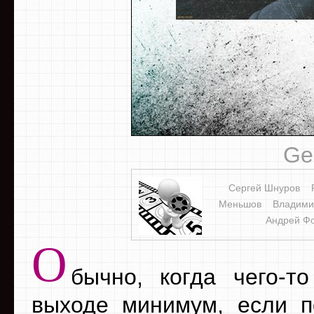
Ge
Сергей Шнуров
Меньшов
Владими
Андрей Ф
О
бычно, когда чего-т
выходе минимум, если 