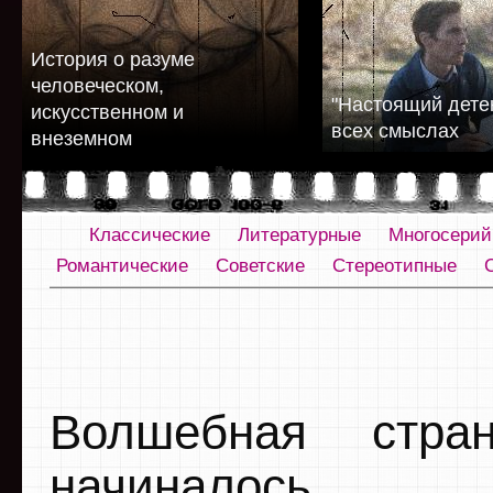
История о разуме
человеческом,
"Настоящий детек
искусственном и
всех смыслах
внеземном
Классические
Литературные
Многосери
Романтические
Советские
Стереотипные
Волшебная стр
начиналось