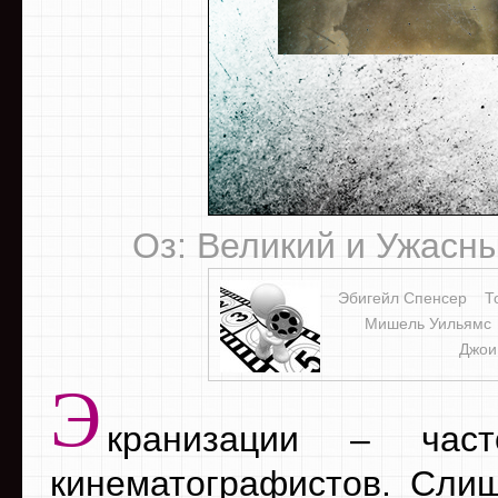
Оз: Великий и Ужасный
Эбигейл Спенсер
Т
Мишель Уильямс
Джои
Э
кранизации – час
кинематографистов. Слиш