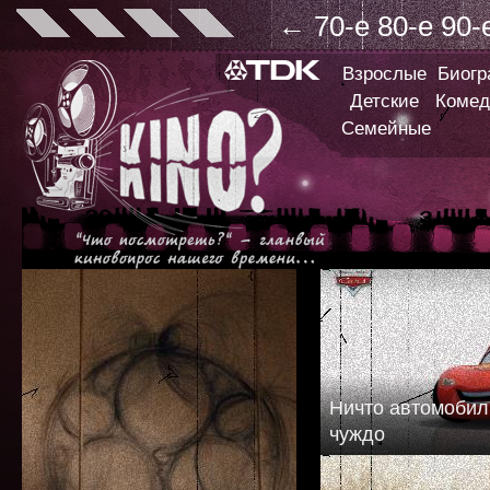
←
70-е
80-е
90-
Взрослые
Биог
Детские
Комед
Семейные
Ничто автомобил
чуждо