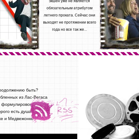
экшен уже не является
обязательным атрибутом
летнего проката. Сейчас они
выходят не протяжении всего
года но все так же...
продолжению быть?
бленных из Лас-Вегаса
х формулировок
орого есть душа
ике и Медвежонке