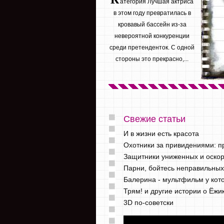
атегория Лучшая актриса
в этом году превратилась в
кровавый бассейн из-за
невероятной конкуренции
среди претенденток. С одной
стороны это прекрасно,...
Свежие статьи
И в жизни есть красота
Охотники за привидениями: 
Защитники униженных и оскор
Парни, бойтесь неправильны
Балерина - мультфильм у кот
Трям! и другие истории о Ёж
3D по-советски