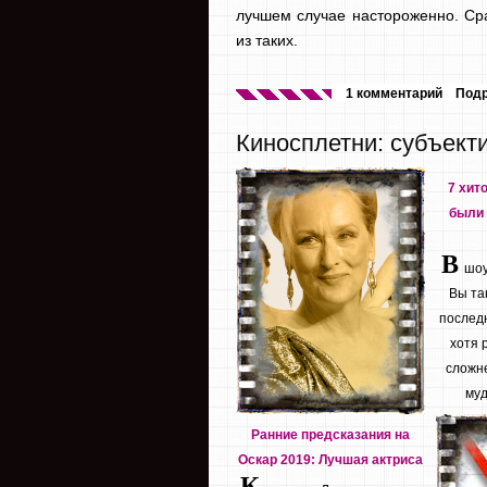
лучшем случае настороженно. Сра
из таких.
1 комментарий
Под
Киносплетни: субъект
7 хит
были 
В
шоу 
Вы та
последн
хотя 
сложне
муд
Ранние предсказания на
Оскар 2019: Лучшая актриса
К