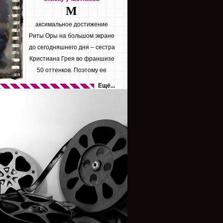
М
аксимальное достижение
Риты Оры на большом экране
до сегодняшнего дня – сестра
Кристиана Грея во франшизе
50 оттенков. Поэтому ее
желание...
Ещё...