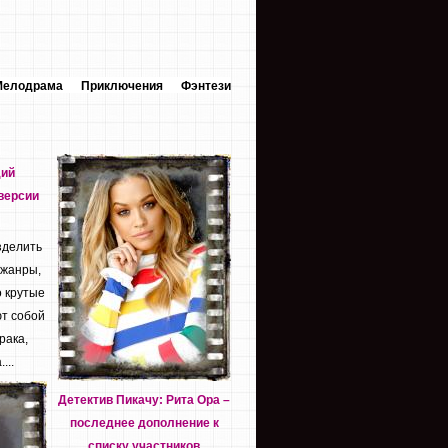
Мелодрама
Приключения
Фэнтези
дий
версии
зделить
 жанры,
о крутые
т собой
рака,
...
Детектив Пикачу: Рита Ора –
последнее дополнение к
списку участников