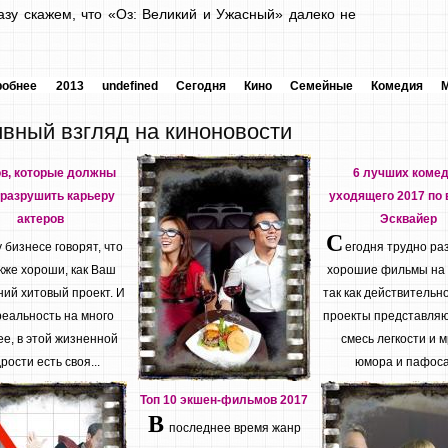
зу скажем, что «Оз: Великий и Ужасный» далеко не
робнее
2013
undefined
Сегодня
Кино
Семейные
Комедия
ивный взгляд на киноновости
ов, которые должны
6 лучших коме
разрушить карьеру
уходящего 2017 по 
актеров
Эсквайер
С
бизнесе говорят, что
егодня трудно ра
кже хороши, как Ваш
хорошие фильмы на
ий хитовый проект. И
так как действительн
реальность на много
проекты представляю
е, в этой жизненной
смесь легкости и м
рости есть своя...
юмора и пафоса.
Топ 10 экшен-фильмов 2017
В
последнее время жанр