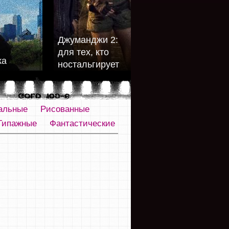
Джуманджи 2:
для тех, кто
ка
ностальгирует
альные
Рисованные
Типажные
Фантастические