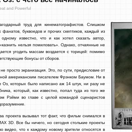
eat and Powerful
лагодарный труд для кинематографистов. Слишком
х фанатов, буквоедов и прочих скептиков, каждый из
 одному известно, что и как хотел сказать автор,
«казнить нельзя помиловать». Однако, отчаянные не
удается угодить массам воздается с торицей: помимо
ветствующие бонусы от сборов.
не просто экранизация. Это, по сути, предисловие от
нной американским писателем Фрэнком Баумом. Ни в
е Оз, которых было написано аж 14 штук, ни разу не
ика, который, как известно, попал туда из того же
Сэм Рэйми во главе с целой командой сценаристов
доразумение.
ва проекта вызывал тот факт, что фильм снимался в
AX 3D. Все бы ничего, но сегодня столькие проекты
о видео, что к каждому новому зрители относятся в