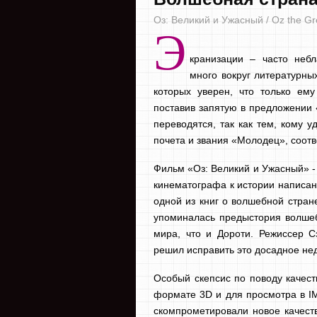
Оз: Великий и Ужасный / Oz the Gr
Э
кранизации – часто неб
много вокруг литературны
которых уверен, что только ему
поставив запятую в предложении 
переводятся, так как тем, кому 
почета и звания «Молодец», соот
Фильм «Оз: Великий и Ужасный» - 
кинематографа к истории написа
одной из книг о волшебной стран
упоминалась предыстория волшебн
мира, что и Дороти. Режиссер 
решил исправить это досадное не
Особый скепсис по поводу качест
формате 3D и для просмотра в IM
скомпрометировали новое качеств