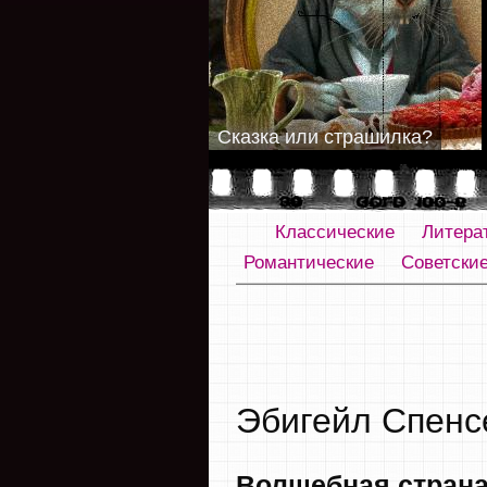
Сказка или страшилка?
Классические
Литера
Романтические
Советски
Эбигейл Спенс
Волшебная страна 