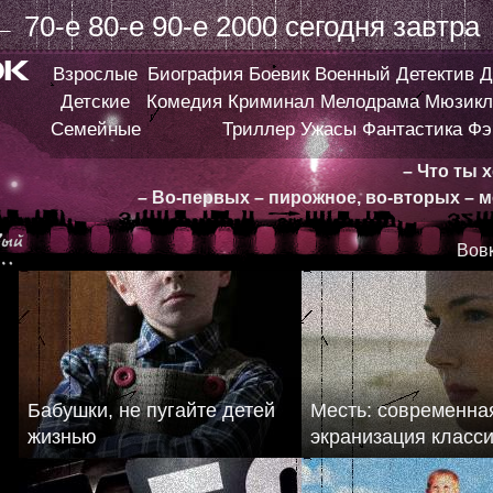
←
70-е
80-е
90-е
2000
сегодня
завтра
Взрослые
Биография
Боевик
Военный
Детектив
Д
Детские
Комедия
Криминал
Мелодрама
Мюзикл
Семейные
Триллер
Ужасы
Фантастика
Фэ
– Что ты 
– Во-первых – пирожное, во-вторых – м
Вовк
Бабушки, не пугайте детей
Месть: современна
жизнью
экранизация класс