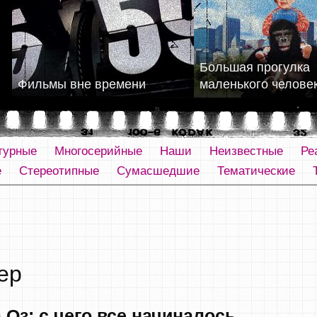
Большая прогулка
Фильмы вне времени
маленького челове
турные
Многосерийные
Наши
Неизвестные
Ре
е
Стереотипные
Сумасшедшие
Тематические
ер
Оз: с чего все начиналось