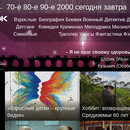
←
70-е
80-е
90-е
2000
сегодня
завтра
Взрослые
Биография
Боевик
Военный
Детектив
Д
Детские
Комедия
Криминал
Мелодрама
Мюзикл
Семейные
Триллер
Ужасы
Фантастика
Фэ
– Я не враг своему здоров
Шурик (Иван
Кузьмич (Особ
«Взрослые детки – крупные
Хоббит: возвращен
бедки»
Средиземье 60 лет