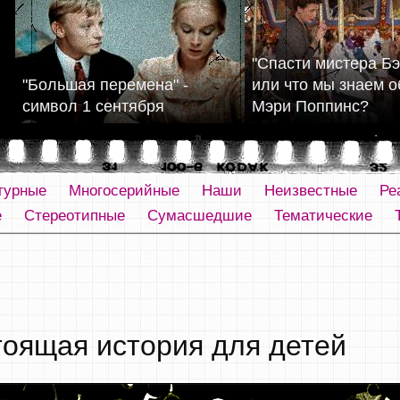
"Спасти мистера Бэ
"Большая перемена" -
или что мы знаем о
символ 1 сентября
Мэри Поппинс?
турные
Многосерийные
Наши
Неизвестные
Ре
е
Стереотипные
Сумасшедшие
Тематические
тоящая история для детей