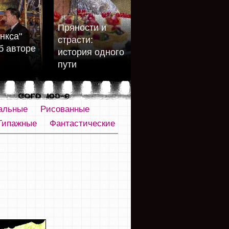
Пряности и
нкса"
страсти:
б авторе
история одного
пути
альные
Рисованные
Типажные
Фантастические