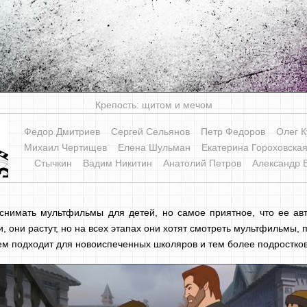
Крепость: щитом и мечом
Федор Дмитриев
Сергей Сельянов
Петр Федоров
Олег К
Михаил Чертищев
Елена Шульман
Екатерина Гороховска
Стычкин
Вадим Никитин
Анатолий Петров
Александр 
снимать мультфильмы для детей, но самое приятное, что ее авт
 они растут, но на всех этапах они хотят смотреть мультфильмы, 
ем подходит для новоиспеченных школяров и тем более подростков