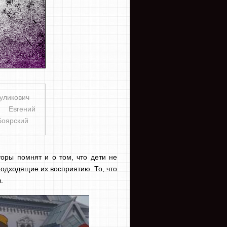
уликович
я
Евгений
Боярский
оры помнят и о том, что дети не
подходящие их восприятию. То, что
.