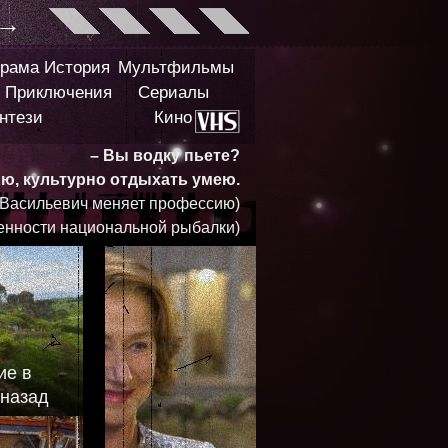
→
рама
История
Мультфильмы
Приключения
Сериалы
нтези
Кино
– Вы водку пьете?
ью, культурно отдыхать умею.
 Васильевич меняет профессию)
енности национальной рыбалки)
ие в
 назад