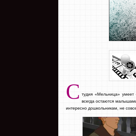
С
тудия «Мельница» умеет 
всегда остаются малышами,
интересно дошкольникам, не совс