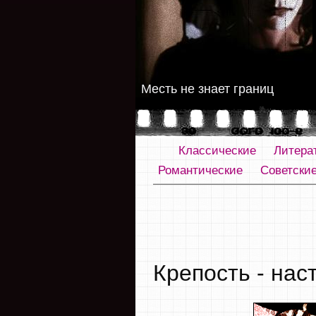
Месть не знает границ
Классические
Литера
Романтические
Советски
Крепость - нас