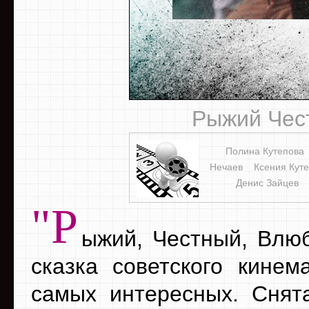
Рыжий Чес
Полина Кутепова
Нечаев
Ксения Кут
Денис Зайцев
"Р
ыжий, Честный, Влю
сказка советского кинем
самых интересных. Снята