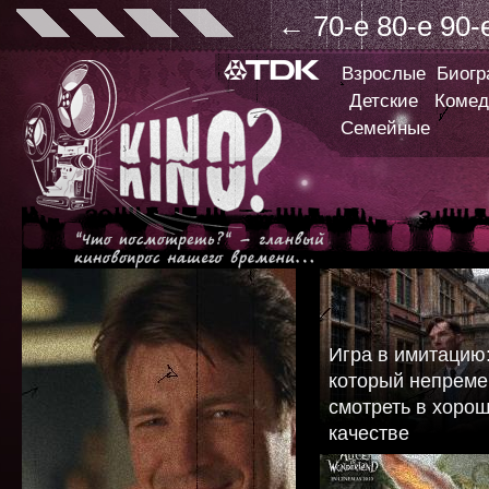
←
70-е
80-е
90-
Взрослые
Биог
Детские
Комед
Семейные
Игра в имитацию
который непреме
смотреть в хоро
качестве