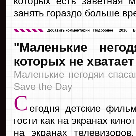
которых есть заветная м
занять гораздо больше вр
Добавить комментарий
Подробнее
2016
Б
"Маленькие него
которых не хватает
Маленькие негодяи спасаю
Save the Day
С
егодня детские филь
гости как на экранах кинот
на экранах телевизоро