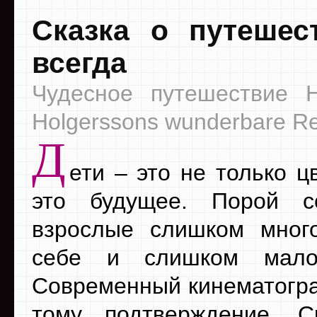
Сказка о путешес
всегда
Чудесное путешествие Н
Holgerssons wunderbare Re
Д
ети – это не только ц
это будущее. Порой с
взрослые слишком мног
себе и слишком мало
Современный кинематогр
тому подтверждение. С