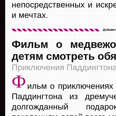
непосредственных и искр
и мечтах.
Добавит
Фильм о медвежо
детям смотреть об
Приключения Паддингтона 
Ф
ильм о приключениях
Паддингтона из дремуч
долгожданный подар