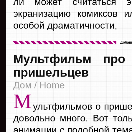
ли может считаться э
экранизацию комиксов и
особой драматичности,
Добав
Мультфильм про
пришельцев
Дом / Home
М
ультфильмов о прише
довольно много. Вот толь
анимации с подобной тема