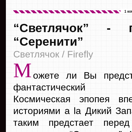
1 к
“Светлячок” - 
“Серенити”
Светлячок / Firefly
М
ожете ли Вы предст
фантастический 
Космическая эпопея вп
историями а la Дикий За
таким предстает перед