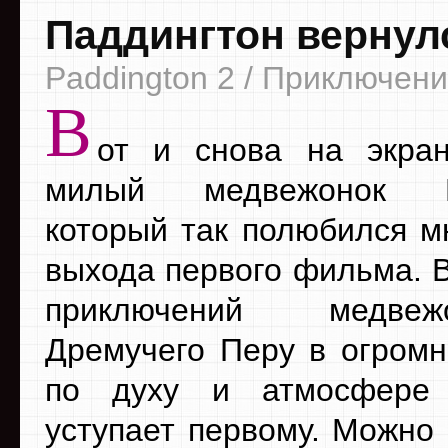
Паддингтон вернул
Paddington 2 / Приключен
В
от и снова на экран
милый медвежонок Па
который так полюбился м
выхода первого фильма. В
приключений медве
Дремучего Перу в огром
по духу и атмосфере
уступает первому. Можно 