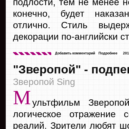
подлости, тем не менее н
конечно, будет наказа
отлично. Стиль выдер
декорации по-английски с
Добавить комментарий
Подробнее
201
"Зверопой" - подпе
Зверопой Sing
М
ультфильм Зверопо
логическое отражение 
реалий. Зрители любят ш