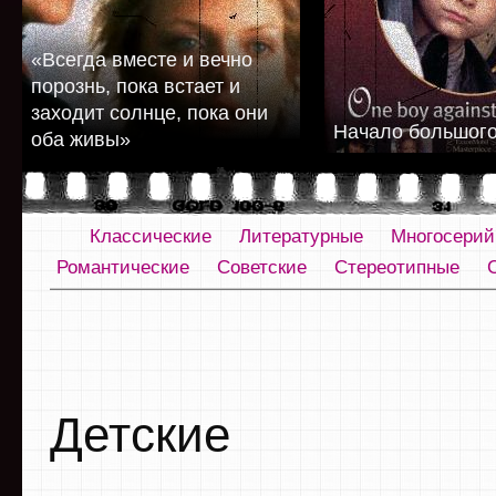
«Всегда вместе и вечно
порознь, пока встает и
заходит солнце, пока они
Начало большого
оба живы»
Классические
Литературные
Многосери
Романтические
Советские
Стереотипные
Детские