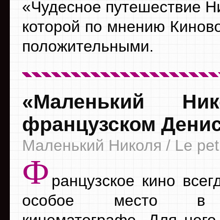
«Чудесное путешествие Ни
которой по мнению Кинов
положительными.
«Маленький Н
французском Дени
Маленький Николя / Le peti
Ф
ранцузское кино всег
особое место в 