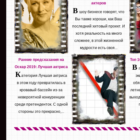
актеров
В
шоу бизнесе говорят, что
Вы также хороши, как Ваш
последний хитовый проект. И
хотя реальность на много
сложнее, в этой жизненной
мудрости есть своя...
Ранние предсказания на
Топ 
В
Оскар 2019: Лучшая актриса
К
атегория Лучшая актриса
эк
в этом году превратилась в
обя
кровавый бассейн из-за
летне
невероятной конкуренции
выход
среди претенденток. С одной
стороны это прекрасно,...