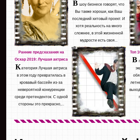
В
шоу бизнесе говорят, что
Вы также хороши, как Ваш
последний хитовый проект. И
хотя реальность на много
сложнее, в этой жизненной
мудрости есть своя...
Ранние предсказания на
Топ 
В
Оскар 2019: Лучшая актриса
К
атегория Лучшая актриса
эк
в этом году превратилась в
обя
кровавый бассейн из-за
летне
невероятной конкуренции
выход
среди претенденток. С одной
стороны это прекрасно,...