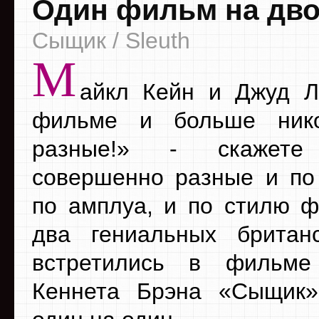
Один фильм на дв
Сыщик / Sleuth
М
айкл Кейн и Джуд Л
фильме и больше нико
разные!» - скажет
совершенно разные и по 
по амплуа, и по стилю ф
два гениальных британ
встретились в фильме
Кеннета Брэна «Сыщик»