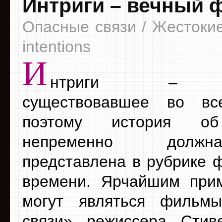
Интриги – вечный 
Опасные связи / Жестокие 
intentions
И
нтриги – яв
существовавшее во вс
поэтому история об
непременно долж
представлена в рубрике 
времени. Ярчайшим при
могут являться фильм
связи» режиссера Стив