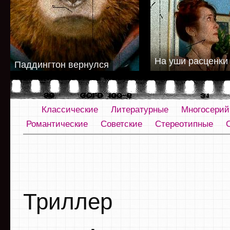
На уши расценки
Паддингтон вернулся
Классические
Литературные
Многосери
Романтические
Советские
Стереотипные
Триллер