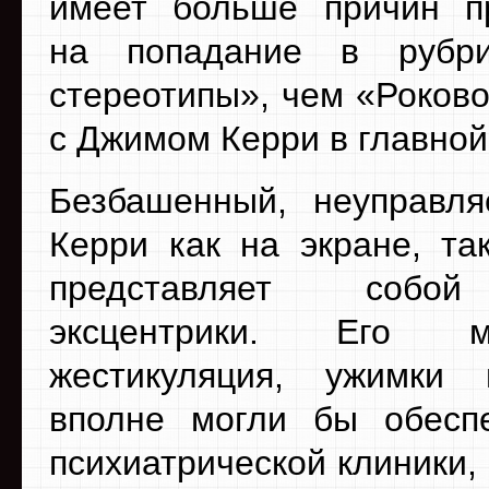
имеет больше причин п
на попадание в рубр
стереотипы», чем «Роково
с Джимом Керри в главной
Безбашенный, неуправл
Керри как на экране, та
представляет собо
эксцентрики. Его 
жестикуляция, ужимки
вполне могли бы обесп
психиатрической клиники,