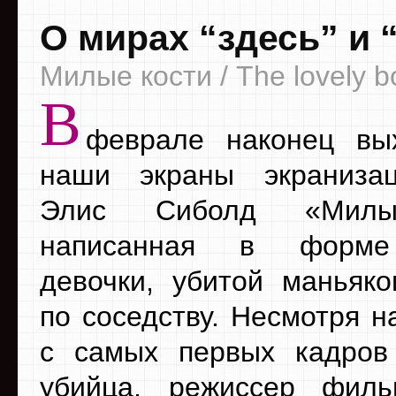
О мирах “здесь” и 
Милые кости / The lovely 
В
феврале наконец вы
наши экраны экраниза
Элис Сиболд «Милы
написанная в форме
девочки, убитой маньяк
по соседству. Несмотря н
с самых первых кадров
убийца, режиссер филь