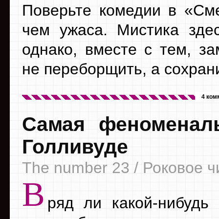
Поверьте комедии в «Сме
чем ужаса. Мистика здес
однако, вместе с тем, з
не переборщить, а сохран
4 ком
Cамая феноменал
Голливуде
The number 23 / Роковое ч
В
ряд ли какой-нибудь