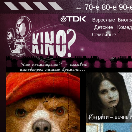
←
70-е
80-е
90-
Взрослые
Биог
Детские
Комед
Семейные
Интриги – вечны