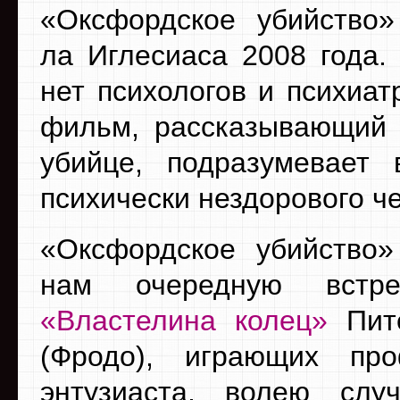
«Оксфордское убийство
ла Иглесиаса 2008 года. 
нет психологов и психиат
фильм, рассказывающий
убийце, подразумевает
психически нездорового ч
«Оксфордское убийство»
нам очередную встре
«Властелина колец»
Пите
(Фродо), играющих пр
энтузиаста, волею слу