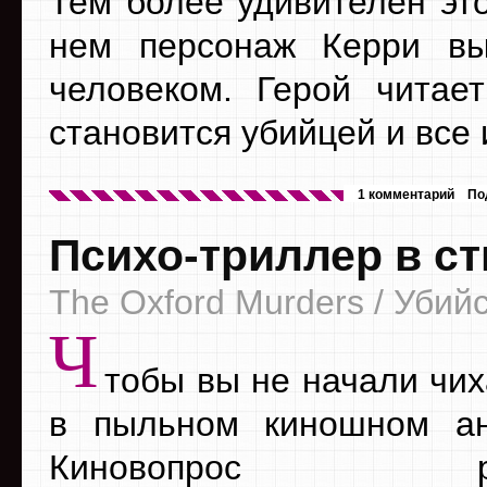
Тем более удивителен эт
нем персонаж Керри вы
человеком. Герой читает
становится убийцей и все 
1 комментарий
По
Психо-триллер в с
The Oxford Murders / Убий
Ч
тобы вы не начали чих
в пыльном киношном ан
Киновопрос реко