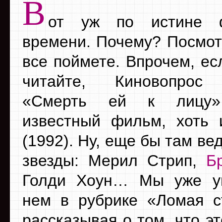
В
от уж по истине 
времени. Почему? Посмот
все поймете. Впрочем, ес
читайте, Киновопрос 
«Смерть ей к лицу»
известный фильм, хоть
(1992). Ну, еще бы там в
звезды: Мерил Стрип,
Б
Голди Хоун… Мы уже у
нем в рубрике «Ломая с
рассказывая о том, что э