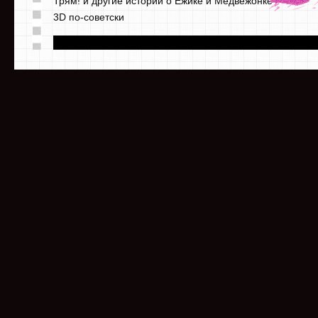
Трям! и другие истории о Ёжике и Медвежонке
3D по-советски