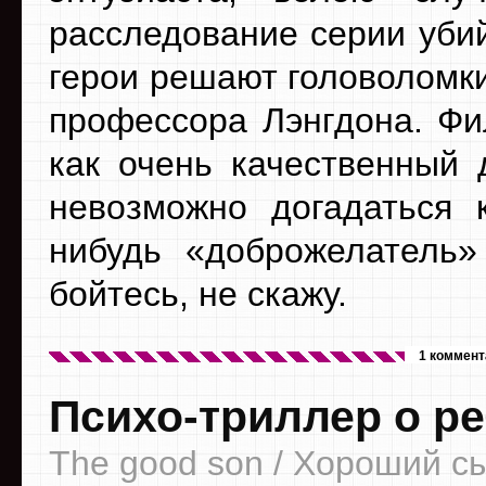
расследование серии убий
герои решают головоломки
профессора Лэнгдона. Фи
как очень качественный 
невозможно догадаться к
нибудь «доброжелатель
бойтесь, не скажу.
1 коммент
Психо-триллер о р
The good son / Хороший с