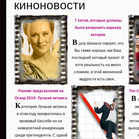
киноновости
7 хитов, которые должны
были разрушить карьеру
актеров
В
шоу бизнесе говорят, что
Вы также хороши, как Ваш
последний хитовый проект. И
хотя реальность на много
сложнее, в этой жизненной
мудрости есть своя...
Ранние предсказания на
Топ 
В
Оскар 2019: Лучшая актриса
К
атегория Лучшая актриса
эк
в этом году превратилась в
обя
кровавый бассейн из-за
летне
невероятной конкуренции
выход
среди претенденток. С одной