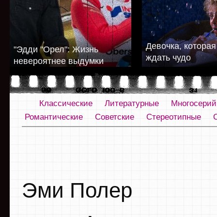
Девочка, которая
"Эдди "Орел": Жизнь
ждать чудо
невероятнее выдумки
Классические
Литературные
Многосери
Романтические
Советские
Стереотипные
Эми Полер