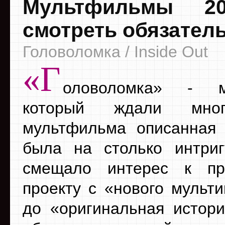
Мультфильмы 20
смотреть обязател
Головоломка / Inside Out
«Г
оловоломка» - м
который ждали мно
мультфильма описанная
была на столько интри
смещало интерес к пр
проекту с «нового мульти
до «оригинальная истори