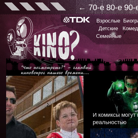
←
70-е
80-е
90-
Взрослые
Биог
Детские
Комед
Семейные
И комиксы могут 
реальностью