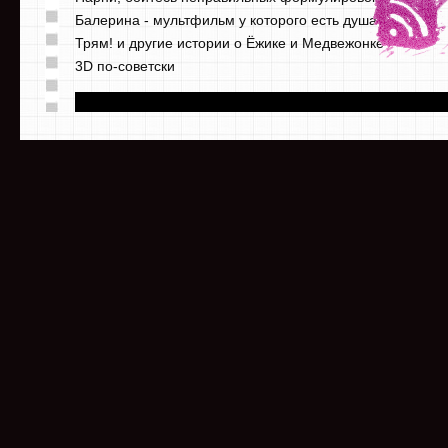
Балерина - мультфильм у которого есть душа
Трям! и другие истории о Ёжике и Медвежонке
3D по-советски