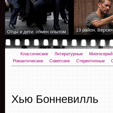
13 район. Версия
Отцы и дети: обмен опытом
Классические
Литературные
Многосери
Романтические
Советские
Стереотипные
Хью Бонневилль