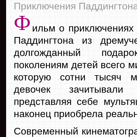
Приключения Паддингтона 
Ф
ильм о приключениях
Паддингтона из дремуч
долгожданный подар
поколениям детей всего м
которую сотни тысяч м
девочек зачитывал
представляя себе мультя
наконец приобрела реаль
Современный кинематогр