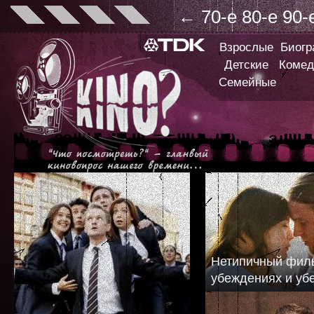
←
70-е
80-е
90-
Взрослые
Биог
Детские
Комед
Семейные
Нетипичный фил
убеждениях и уб