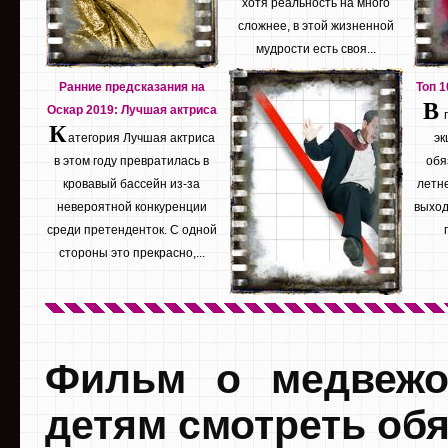
хотя реальность на много
сложнее, в этой жизненной
мудрости есть своя...
Ранние предсказания на
Топ 
В
Оскар 2019: Лучшая актриса
К
атегория Лучшая актриса
эк
в этом году превратилась в
обя
кровавый бассейн из-за
летне
невероятной конкуренции
выход
среди претенденток. С одной
стороны это прекрасно,...
Фильм о медвежо
детям смотреть об