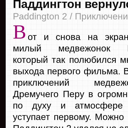
Паддингтон вернул
Paddington 2 / Приключен
В
от и снова на экран
милый медвежонок Па
который так полюбился м
выхода первого фильма. В
приключений медве
Дремучего Перу в огром
по духу и атмосфере
уступает первому. Можно 