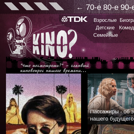
←
70-е
80-е
90-
Взрослые
Биог
Детские
Комед
Семейные
Пассажиры - об э
нашего будущего