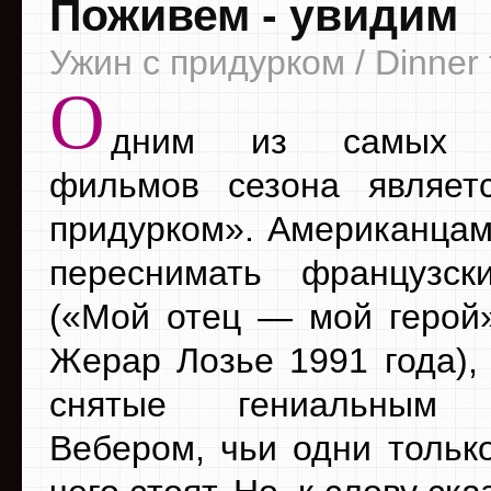
Поживем - увидим
Ужин с придурком / Dinner
О
дним из самых о
фильмов сезона являет
придурком». Американцам
переснимать французск
(«Мой отец — мой герой
Жерар Лозье 1991 года), 
снятые гениальным 
Вебером, чьи одни тольк