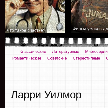
Фильм ужасов дл
Что такое счастье?
Классические
Литературные
Многосери
Романтические
Советские
Стереотипные
Ларри Уилмор