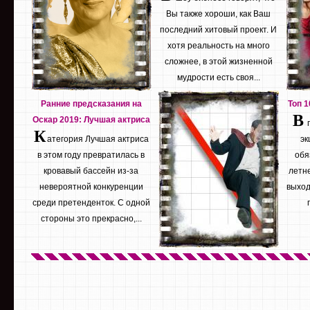
Вы также хороши, как Ваш
последний хитовый проект. И
хотя реальность на много
сложнее, в этой жизненной
мудрости есть своя...
Ранние предсказания на
Топ 
В
Оскар 2019: Лучшая актриса
К
атегория Лучшая актриса
эк
в этом году превратилась в
обя
кровавый бассейн из-за
летне
невероятной конкуренции
выход
среди претенденток. С одной
стороны это прекрасно,...