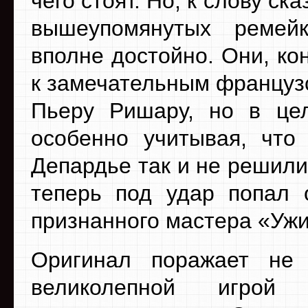
чего стоят. Но, к слову ска
вышеупомянутых ремей
вполне достойно. Они, кон
к замечательным француз
Пьеру Ришару, но в цел
особенно учитывая, чт
Депардье так и не решили
теперь под удар попал 
признанного мастера «Ужи
Оригинал поражает не 
великолепной игрой