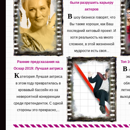
были разрушить карьеру
актеров
В
шоу бизнесе говорят, что
Вы также хороши, как Ваш
последний хитовый проект. И
хотя реальность на много
сложнее, в этой жизненной
мудрости есть своя...
Ранние предсказания на
Топ 
В
Оскар 2019: Лучшая актриса
К
атегория Лучшая актриса
эк
в этом году превратилась в
обя
кровавый бассейн из-за
летне
невероятной конкуренции
выход
среди претенденток. С одной
стороны это прекрасно,...