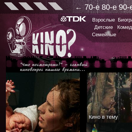
←
70-е
80-е
90-
Взрослые
Биог
Детские
Комед
Семейные
Кино в тему