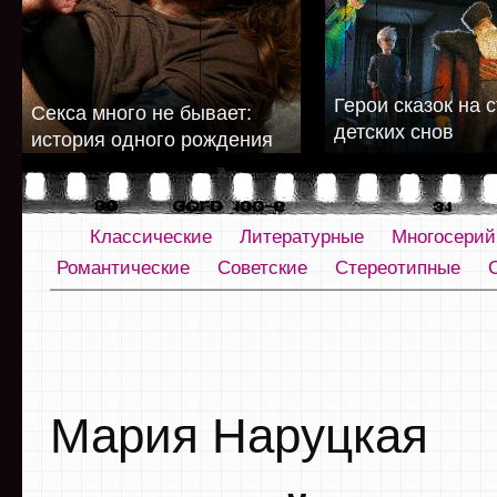
Герои сказок на 
Cекса много не бывает:
детских снов
история одного рождения
Классические
Литературные
Многосери
Романтические
Советские
Стереотипные
Мария Наруцкая