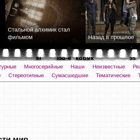
Стальной алхимик стал
фильмом
Назад в прошлое
турные
Многосерийные
Наши
Неизвестные
Ре
е
Стереотипные
Сумасшедшие
Тематические
сти мир