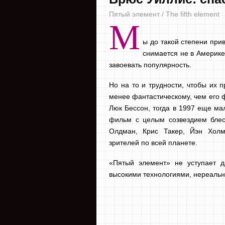
Пятый элемент / The fifth element
М
ы до такой степени прив
снимается не в Америке
завоевать популярность.
Но на то и трудности, чтобы их 
менее фантастическому, чем его ф
Люк Бессон, тогда в 1997 еще ма
фильм с целым созвездием блес
Олдман, Крис Такер, Йэн Холм
зрителей по всей планете.
«Пятый элемент» не уступает 
высокими технологиями, нереаль