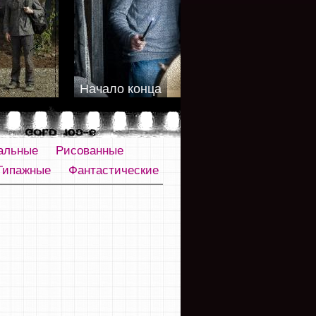
Начало конца
альные
Рисованные
Типажные
Фантастические