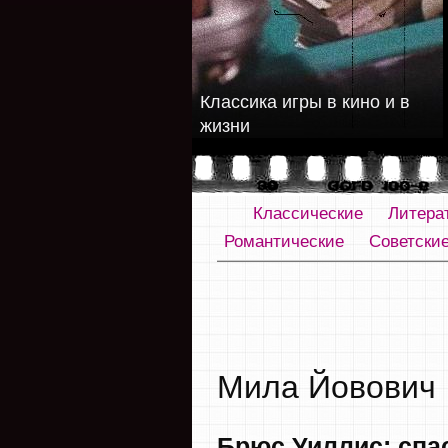
Классика игры в кино и в
жизни
Классические
Литера
Романтические
Советски
Мила Йовович
Брюс Уиллис: спа