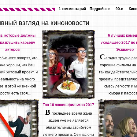
1 комментарий
Подробнее
90-е
Кин
ивный взгляд на киноновости
ов, которые должны
6 лучших коме
разрушить карьеру
уходящего 2017 по 
актеров
Эсквайер
С
бизнесе говорят, что
егодня трудно ра
кже хороши, как Ваш
хорошие фильмы на
ий хитовый проект. И
так как действительн
реальность на много
проекты представляю
е, в этой жизненной
смесь легкости и м
рости есть своя...
юмора и пафоса.
Топ 10 экшен-фильмов 2017
В
последнее время жанр
экшен уже не является
обязательным атрибутом
летнего проката. Сейчас они