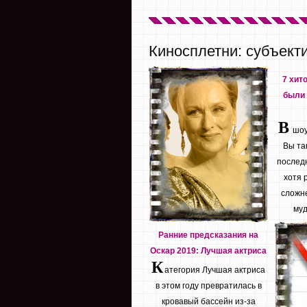
Киносплетни: субъект
7 хит
были 
В
шоу 
Вы та
последн
хотя 
сложне
муд
Ранние предсказания на
Оскар 2019: Лучшая актриса
К
атегория Лучшая актриса
в этом году превратилась в
кровавый бассейн из-за