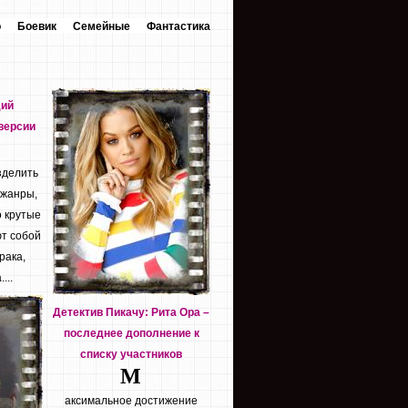
о
Боевик
Семейные
Фантастика
дий
версии
зделить
 жанры,
о крутые
т собой
рака,
...
Детектив Пикачу: Рита Ора –
последнее дополнение к
списку участников
М
аксимальное достижение