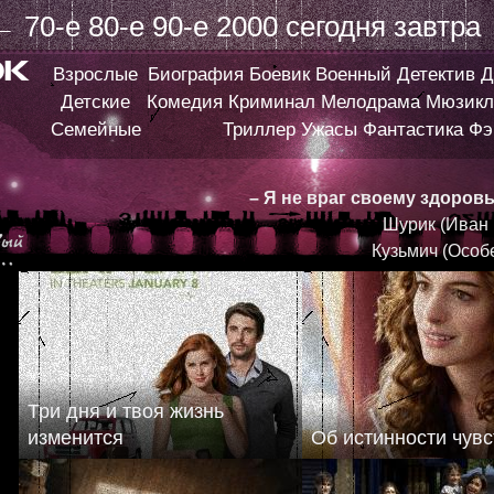
←
70-е
80-е
90-е
2000
сегодня
завтра
Взрослые
Биография
Боевик
Военный
Детектив
Д
Детские
Комедия
Криминал
Мелодрама
Мюзикл
Семейные
Триллер
Ужасы
Фантастика
Фэ
– Я не враг своему здоров
Шурик (Иван
Кузьмич (Особ
Три дня и твоя жизнь
изменится
Об истинности чувс