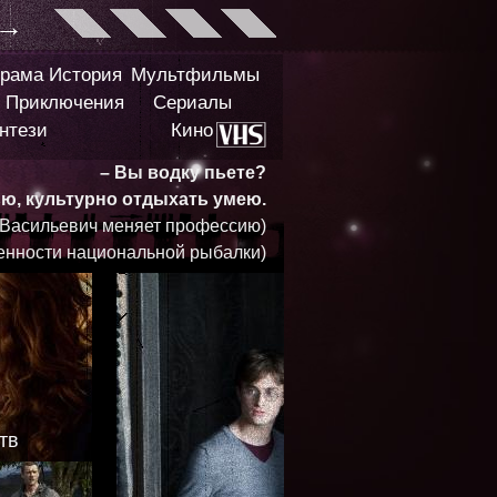
→
рама
История
Мультфильмы
Приключения
Сериалы
нтези
Кино
– Вы водку пьете?
ью, культурно отдыхать умею.
 Васильевич меняет профессию)
енности национальной рыбалки)
тв