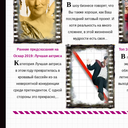
В
шоу бизнесе говорят, что
Вы также хороши, как Ваш
последний хитовый проект. И
хотя реальность на много
сложнее, в этой жизненной
мудрости есть своя...
Ранние предсказания на
Топ 
В
Оскар 2019: Лучшая актриса
К
атегория Лучшая актриса
эк
в этом году превратилась в
обя
кровавый бассейн из-за
летне
невероятной конкуренции
выход
среди претенденток. С одной
стороны это прекрасно,...