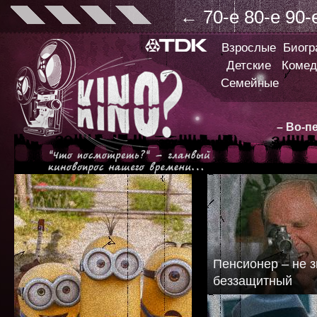
←
70-е
80-е
90-
Взрослые
Биог
Детские
Комед
Семейные
– Во-п
Пенсионер – не з
беззащитный