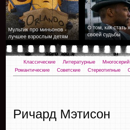
О том, как стать
Мультик про миньонов -
своей судьбы
лучшее взрослым детям
Классические
Литературные
Многосери
Романтические
Советские
Стереотипные
Ричард Мэтисон