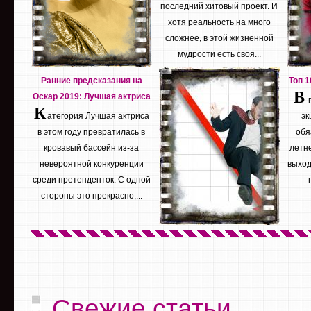
последний хитовый проект. И
хотя реальность на много
сложнее, в этой жизненной
мудрости есть своя...
Ранние предсказания на
Топ 
В
Оскар 2019: Лучшая актриса
К
атегория Лучшая актриса
эк
в этом году превратилась в
обя
кровавый бассейн из-за
летне
невероятной конкуренции
выход
среди претенденток. С одной
стороны это прекрасно,...
Свежие статьи