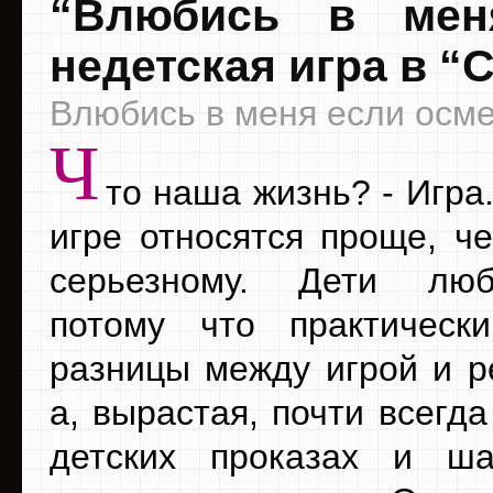
“Влюбись в меня
недетская игра в “
Влюбись в меня если осмел
Ч
то наша жизнь? - Игра
игре относятся проще, че
серьезному. Дети люб
потому что практическ
разницы между игрой и р
а, вырастая, почти всегд
детских проказах и ша