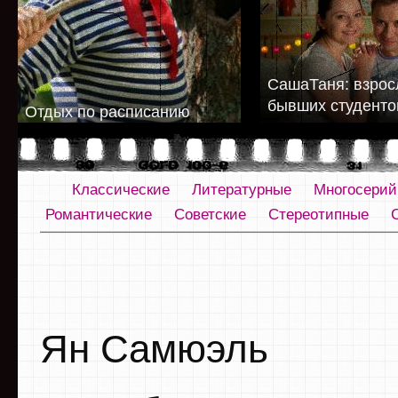
СашаТаня: взрос
бывших студенто
Отдых по расписанию
Классические
Литературные
Многосери
Романтические
Советские
Стереотипные
Ян Самюэль