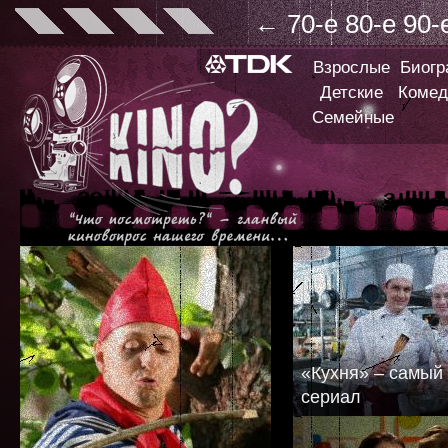
←
70-е
80-е
90-
Взрослые
Биог
Детские
Комед
Семейные
«Кухня» – самый
сериал