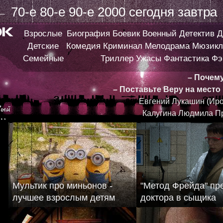
←
70-е
80-е
90-е
2000
сегодня
завтра
Взрослые
Биография
Боевик
Военный
Детектив
Д
Детские
Комедия
Криминал
Мелодрама
Мюзикл
Семейные
Триллер
Ужасы
Фантастика
Фэ
– Почем
– Поставьте Веру на место
Евгений Лукашин (Иро
Калугина Людмила П
Мультик про миньонов -
"Метод Фрейда" пр
лучшее взрослым детям
доктора в сыщика