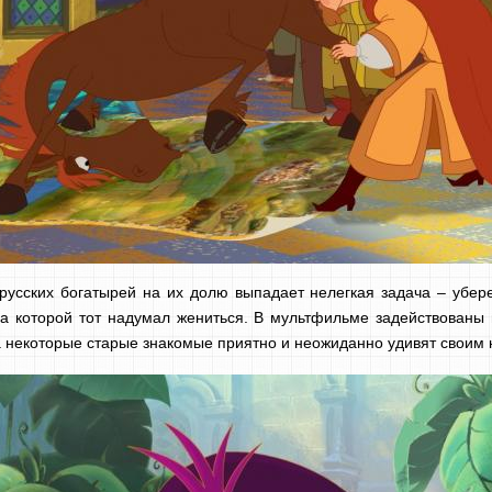
усских богатырей на их долю выпадает нелегкая задача – убере
а которой тот надумал жениться. В мультфильме задействованы 
 некоторые старые знакомые приятно и неожиданно удивят своим