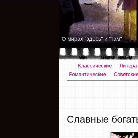
О мирах “здесь” и “там”
Классические
Литера
Романтические
Советски
Славные богат