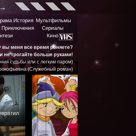
→
рама
История
Мультфильмы
Приключения
Сериалы
нтези
Кино
у вы меня все время роняете?
 и не трогайте больше руками!
ния судьбы или с легким паром)
рокофьевна (Служебный роман)
евратил