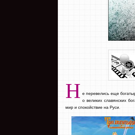
Н
е перевелись еще богатыр
о великих славянских б
мир и спокойствие на Руси.