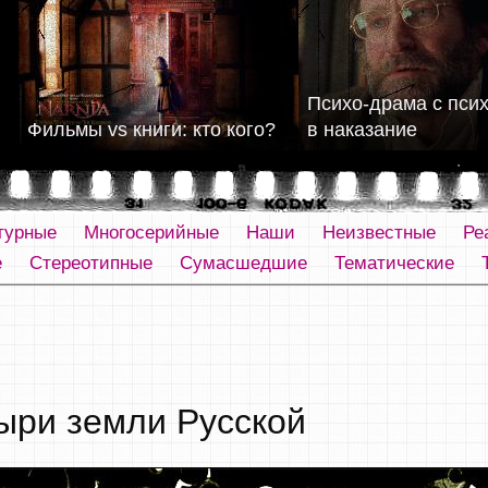
Психо-драма с пси
Фильмы vs книги: кто кого?
в наказание
турные
Многосерийные
Наши
Неизвестные
Ре
е
Стереотипные
Сумасшедшие
Тематические
ыри земли Русской