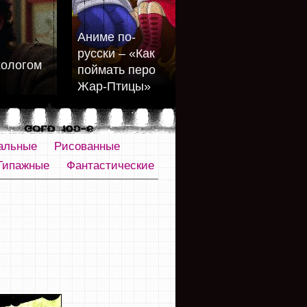
Аниме по-
русски – «Как
хологом
поймать перо
Жар-Птицы»
альные
Рисованные
Типажные
Фантастические