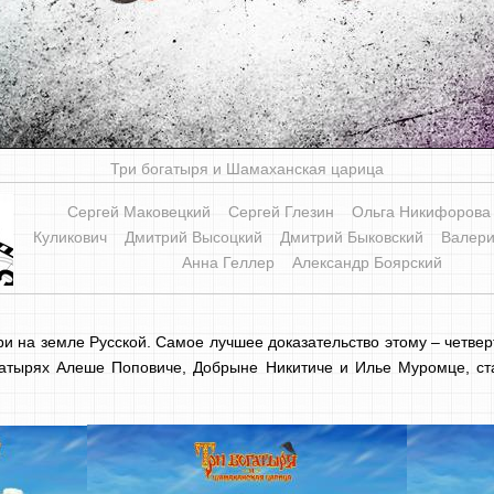
Три богатыря и Шамаханская царица
Сергей Маковецкий
Сергей Глезин
Ольга Никифорова
Куликович
Дмитрий Высоцкий
Дмитрий Быковский
Валери
Анна Геллер
Александр Боярский
и на земле Русской. Самое лучшее доказательство этому – четвер
огатырях Алеше Поповиче, Добрыне Никитиче и Илье Муромце, с