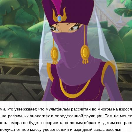
еми, кто утверждает, что мультфильм рассчитан во многом на взро
на различных аналогиях и определенной эрудиции. Тем не менее, 
 часть юмора не будет воспринята должным образом, детям все рав
олучат от нее массу удовольствия и изрядный запас веселья.