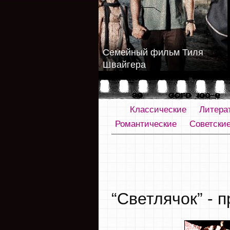
Семейный фильм Тиля
Швайгера
Классические
Литера
Романтические
Советски
“Светлячок” - 