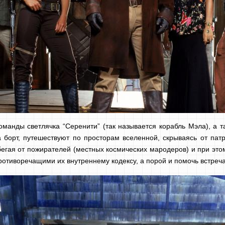
манды светлячка “Серенити” (так называется корабль Мэла), а 
 борт, путешествуют по просторам вселенной, скрываясь от пат
егая от пожирателей (местных космических мародеров) и при это
противоречащими их внутреннему кодексу, а порой и помочь встре