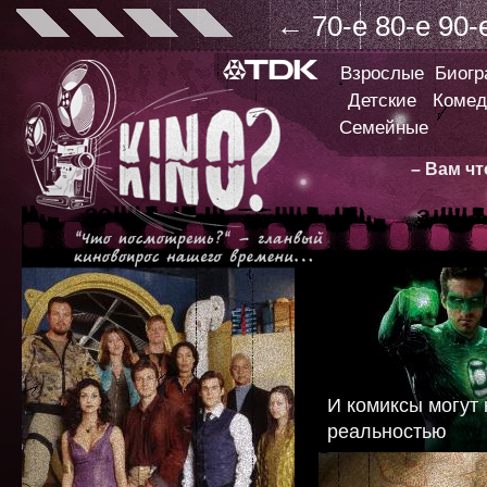
←
70-е
80-е
90-
Взрослые
Биог
Детские
Комед
Семейные
– Вам ч
И комиксы могут 
реальностью