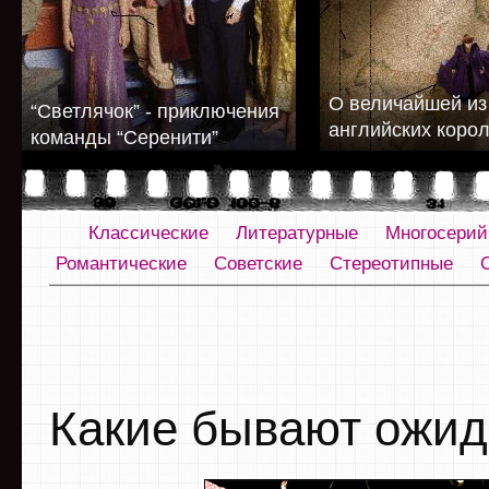
О величайшей из
“Светлячок” - приключения
английских коро
команды “Серенити”
Классические
Литературные
Многосери
Романтические
Советские
Стереотипные
Какие бывают ожи