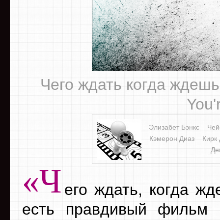
Чего ждать когда ждешь
You'
Элизабет Бэнкс
Чей
Кэмерон Диаз
Кирк
Де
«Ч
его ждать, когда ж
есть правдивый фильм 