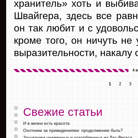
хранитель» хоть и выбив
Швайгера, здесь все равн
он так любит и с удоволь
кроме того, он ничуть не
выразительности, накалу 
4 
1
2
3
Свежие статьи
И в жизни есть красота
Охотники за привидениями: продолжению быть?
Защитники униженных и оскорбленных из Лас-Вегаса