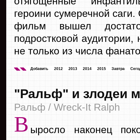
отягощенные инфанти
героини сумеречной саги. 
фильм вышел достато
подростковой аудитории, 
не только из числа фанат
Добавить
2012
2013
2014
2015
Завтра
Сего
"Ральф" и злодеи 
Ральф / Wreck-It Ralph
В
ыросло наконец поко