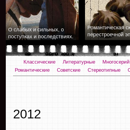
Романтическая с
О слабых и сильных, о
перестроечной э
поступках и последствиях.
Классические
Литературные
Многосери
Романтические
Советские
Стереотипные
2012