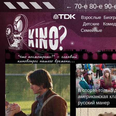
←
70-е
80-е
90-
Взрослые
Биог
Детские
Комед
Семейные
В спорте только 
американская кл
русский манер