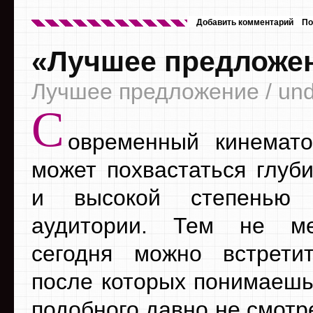
Добавить комментарий
По
«Лучшее предложен
Лучшее предложение / undef
С
овременный кинемато
может похвастаться глуб
и высокой степенью 
аудитории. Тем не м
сегодня можно встрети
после которых понимаешь,
подобного давно не смотр