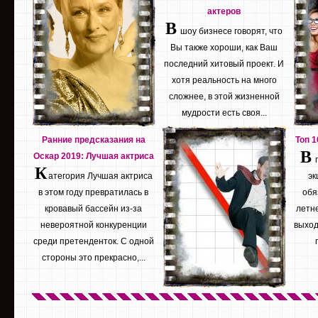
актеров
В
шоу бизнесе говорят, что
Вы также хороши, как Ваш
последний хитовый проект. И
хотя реальность на много
сложнее, в этой жизненной
мудрости есть своя...
Ранние предсказания на
Топ 
В
Оскар 2019: Лучшая актриса
К
атегория Лучшая актриса
эк
в этом году превратилась в
обя
кровавый бассейн из-за
летне
невероятной конкуренции
выход
среди претенденток. С одной
стороны это прекрасно,...