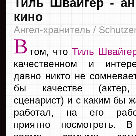
Тиль Швайгер - ан
кино
Ангел-хранитель / Schutze
В
том, что
Тиль Швайге
качественном и интер
давно никто не сомневает
бы качестве (актер,
сценарист) и с каким бы 
работал, на его раб
приятно посмотреть. В