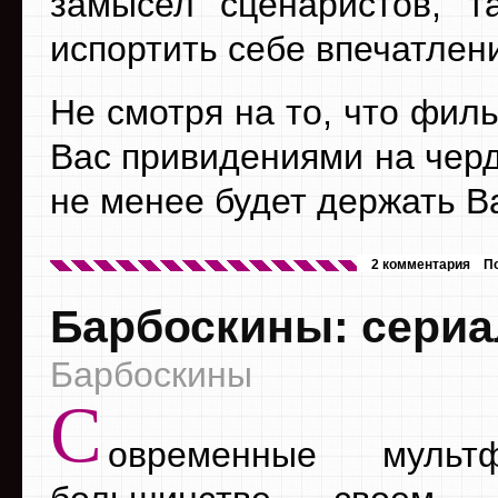
замысел сценаристов, т
испортить себе впечатлени
Не смотря на то, что филь
Вас привидениями на черд
не менее будет держать В
2 комментария
П
Барбоскины: сериа
Барбоскины
С
овременные муль