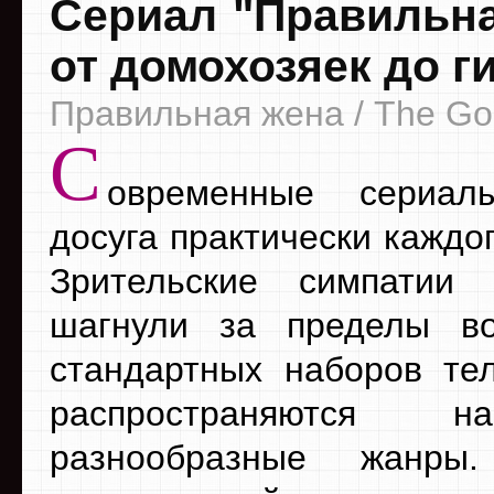
Сериал "Правильна
от домохозяек до г
Правильная жена / The Go
С
овременные сериал
досуга практически каждо
Зрительские симпатии
шагнули за пределы во
стандартных наборов те
распространяются 
разнообразные жанры