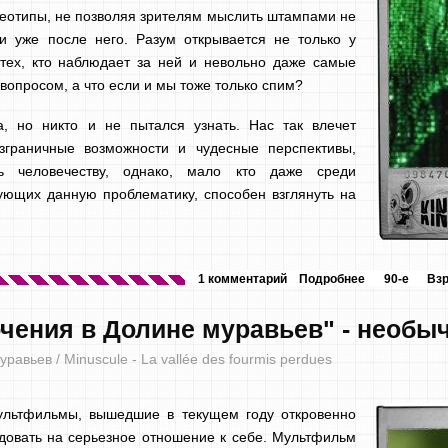
еотипы, не позволяя зрителям мыслить штампами не
и уже после него. Разум открывается не только у
 тех, кто наблюдает за ней и невольно даже самые
опросом, а что если и мы тоже только спим?
а, но никто и не пытался узнать. Нас так влечет
езграничные возможности и чудесные перспективы,
ь человечеству, однако, мало кто даже среди
ующих данную проблематику, способен взглянуть на
1 комментарий
Подробнее
90-е
Вз
чения в Долине муравьев" - необ
авьев / Minuscule - La vallée des fourmis perdues
ультфильмы, вышедшие в текущем году откровенно
довать на серьезное отношение к себе. Мультфильм