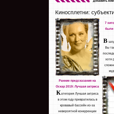
Добавить ко
Киносплетни: субъект
7 хит
были 
В
шоу 
Вы та
последн
хотя 
сложне
муд
Ранние предсказания на
Оскар 2019: Лучшая актриса
К
атегория Лучшая актриса
в этом году превратилась в
кровавый бассейн из-за
невероятной конкуренции