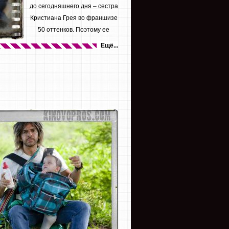
до сегодняшнего дня – сестра
Кристиана Грея во франшизе
50 оттенков. Поэтому ее
желание...
Ещё...