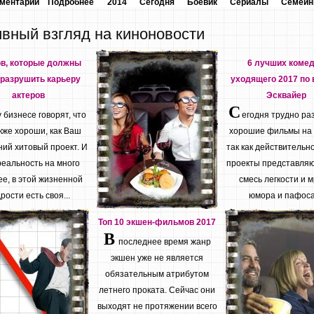
мментарий
Подробнее
2014
Сегодня
Боевик
Сериалы
Семей
ивный взгляд на киноновости
ов, которые должны
6 лучших коме
разрушить карьеру
уходящего 2017 по 
актеров
Эсквайер
С
бизнесе говорят, что
егодня трудно ра
кже хороши, как Ваш
хорошие фильмы на
ий хитовый проект. И
так как действительн
реальность на много
проекты представляю
е, в этой жизненной
смесь легкости и м
рости есть своя...
юмора и пафоса.
Топ 10 экшен-фильмов 2017
В
последнее время жанр
экшен уже не является
обязательным атрибутом
летнего проката. Сейчас они
выходят не протяжении всего