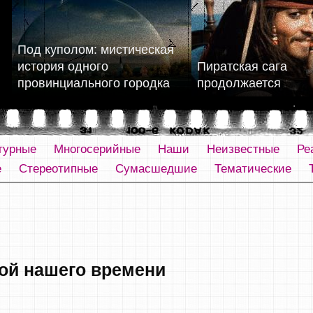
Под куполом: мистическая
история одного
Пиратская сага
провинциального городка
продолжается
турные
Многосерийные
Наши
Неизвестные
Ре
е
Стереотипные
Сумасшедшие
Тематические
рой нашего времени