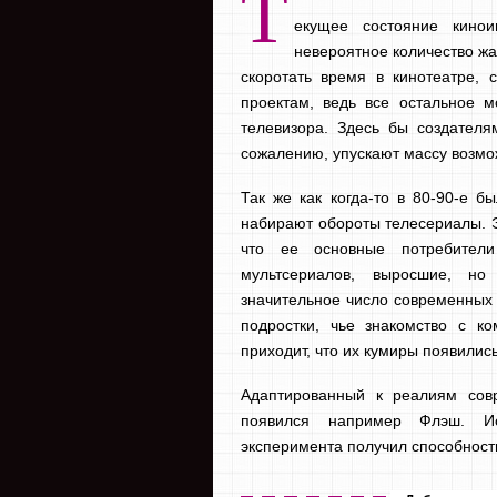
Т
екущее состояние кинои
невероятное количество ж
скоротать время в кинотеатре,
проектам, ведь все остальное 
телевизора. Здесь бы создателя
сожалению, упускают массу возмо
Так же как когда-то в 80-90-е 
набирают обороты телесериалы. Э
что ее основные потребител
мультсериалов, выросшие, но
значительное число современных 
подростки, чье знакомство с к
приходит, что их кумиры появились
Адаптированный к реалиям сов
появился например Флэш. Ис
эксперимента получил способност