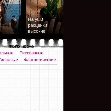
На уши
расценки
высокие
альные
Рисованные
Типажные
Фантастические