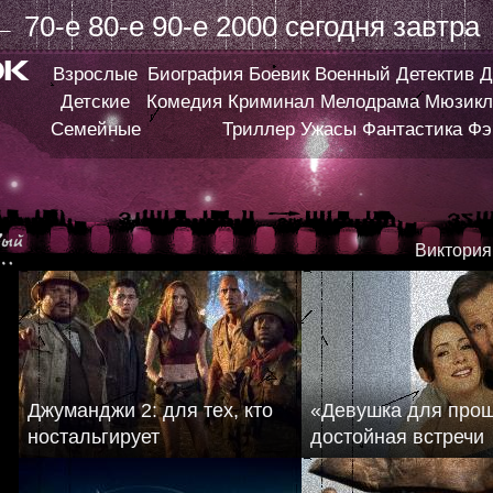
←
70-е
80-е
90-е
2000
сегодня
завтра
Взрослые
Биография
Боевик
Военный
Детектив
Д
Детские
Комедия
Криминал
Мелодрама
Мюзикл
Семейные
Триллер
Ужасы
Фантастика
Фэ
Виктория
Джуманджи 2: для тех, кто
«Девушка для про
ностальгирует
достойная встречи