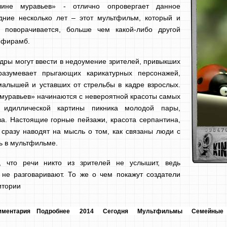
ине муравьев» - отлично опровергает данное
дние несколько лет – этот мультфильм, который и
 поворачивается, больше чем какой-либо другой
дифирамб.
кадры могут ввести в недоумение зрителей, привыкших
разумевает прыгающих карикатурных персонажей,
алышей и уставших от стрельбы в кадре взрослых.
муравьев» начинаются с невероятной красоты самых
 идиллической картины пикника молодой пары,
. Настоящие горные пейзажи, красота серпантина,
 сразу наводят на мысль о том, как связаны люди с
ь в мультфильме.
, что речи никто из зрителей не услышит, ведь
не разговаривают. То же о чем покажут создатели
итории
мментария
Подробнее
2014
Сегодня
Мультфильмы
Семейные