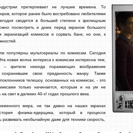
ндустрии претерпевает не лучшие времена. То
анров, которое ранее было востребовано любителями
 сегодня сводится в большей степени к зрелищным
можно посмотреть и дома перед экраном большого
м экранизаций комиксов и сорвать банк, но они, к
жностей.
были популярны мультсериалы по комиксам. Сегодня
та новая волна интереса к комиксам интересна тем,
и – зрители некогда поражающих воображение
 сохранившие свою преданность жанру. Также
поклонников телешоу, основанных на комиксах, - это
омиксами только начинается, которым и на ум не
 на свет в далеких 40-х! годах прошлого века.
ременного мира, не так давно на наших экранах
тория физика-ядерщика, который в процессе
ь развивать необычайную даже для техники скорость,