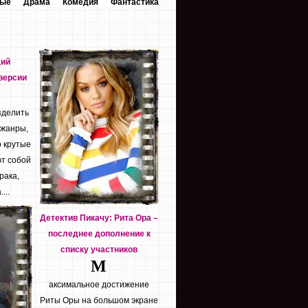
ные
Драма
Комедия
Фантастика
дий
версии
зделить
 жанры,
о крутые
т собой
рака,
...
Детектив Пикачу: Рита Ора –
последнее дополнение к
списку участников
М
аксимальное достижение
Риты Оры на большом экране