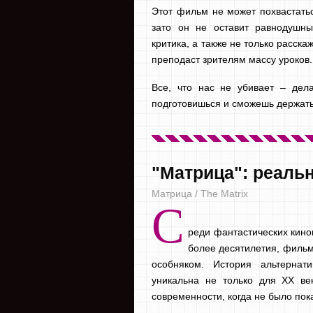
Этот фильм не может похвастат
зато он не оставит равнодушны
критика, а также не только расск
преподаст зрителям массу уроков.
Все, что нас не убивает – дел
подготовишься и сможешь держать
"Матрица": реаль
Матрица / The Matrix
С
реди фантастических кино
более десятилетия, фильм
особняком. История альтернати
уникальна не только для ХХ ве
современности, когда не было пок