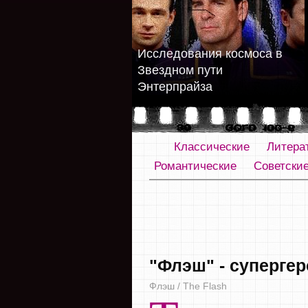
Исследования космоса в
Звездном пути
Энтерпрайза
Классические
Литера
Романтические
Советски
"Флэш" - суперге
Флэш / The Flash