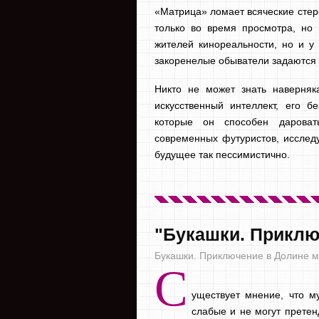
«Матрица» ломает всяческие стер
только во время просмотра, но 
жителей кинореальности, но и у
закоренелые обыватели задаются в
Никто не может знать наверняк
искусственный интеллект, его б
которые он способен дароват
современных футуристов, исслед
будущее так пессимистично.
"Букашки. Приклю
Букашки. Приключение в Долине мур
С
уществует мнение, что м
слабые и не могут претен