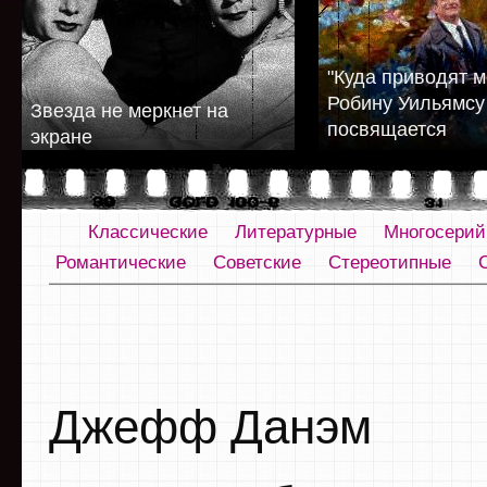
"Куда приводят м
Робину Уильямсу
Звезда не меркнет на
посвящается
экране
Классические
Литературные
Многосери
Романтические
Советские
Стереотипные
Джефф Данэм