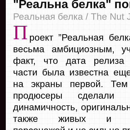
"Реальна белка" п
Реальная белка / The Nut 
П
роект ”Реальная белк
весьма амбициозным, у
факт, что дата релиза
части была известна ещ
на экраны первой. Тем
продюсеры сделали 
динамичность, оригинальн
также живых и ин