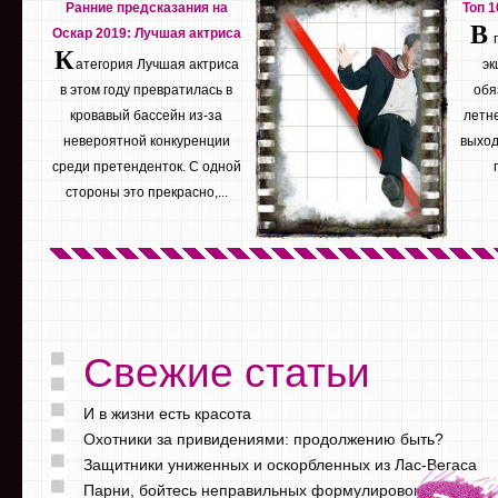
Ранние предсказания на
Топ 
В
Оскар 2019: Лучшая актриса
К
атегория Лучшая актриса
эк
в этом году превратилась в
обя
кровавый бассейн из-за
летне
невероятной конкуренции
выход
среди претенденток. С одной
стороны это прекрасно,...
Свежие статьи
И в жизни есть красота
Охотники за привидениями: продолжению быть?
Защитники униженных и оскорбленных из Лас-Вегаса
Парни, бойтесь неправильных формулировок