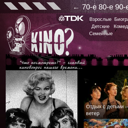
←
70-е
80-е
90-
Взрослые
Биог
Детские
Комед
Семейные
Отдых с детьми –
ветер