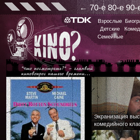
←
70-е
80-е
90-
Взрослые
Биог
Детские
Комед
Семейные
Экранизация вы
комедийного кла