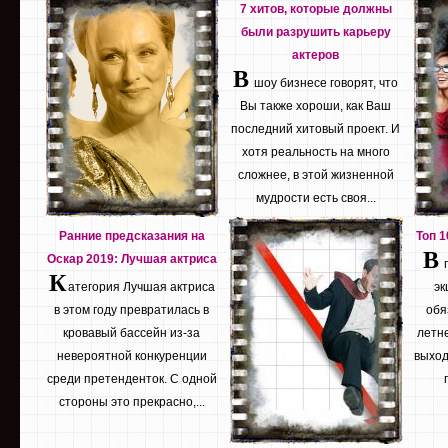
7 хитов, которые должны
были разрушить карьеру
актеров
В
шоу бизнесе говорят, что
Вы также хороши, как Ваш
последний хитовый проект. И
хотя реальность на много
сложнее, в этой жизненной
мудрости есть своя...
Ранние предсказания на
Топ 
В
Оскар 2019: Лучшая актриса
К
атегория Лучшая актриса
эк
в этом году превратилась в
обя
кровавый бассейн из-за
летне
невероятной конкуренции
выход
среди претенденток. С одной
стороны это прекрасно,...