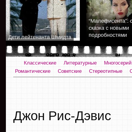
“Малефисента”: 
сказка с новыми
подробностями
Дети лейтенанта Шмидта
Классические
Литературные
Многосери
Романтические
Советские
Стереотипные
Джон Рис-Дэвис