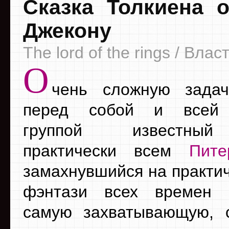
Сказка Толкиена 
Джекону
The lord of the rings / Вла
О
чень сложную задач
перед собой и всей 
группой известный
практически всем
Пите
замахнувшийся на практич
фэнтази всех времен 
самую захватывающую, 