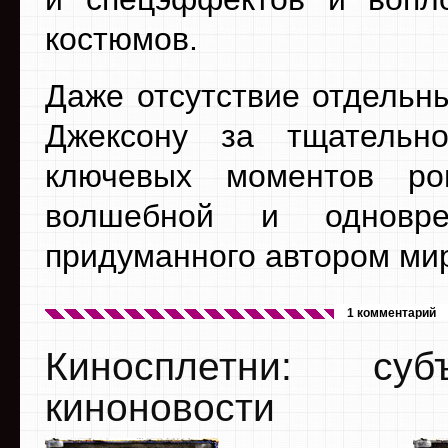
костюмов.
Даже отсутствие отдельн
Джексону за тщательно
ключевых моментов р
волшебной и одновре
придуманного автором ми
1 комментарий
Киносплетни: су
киноновости