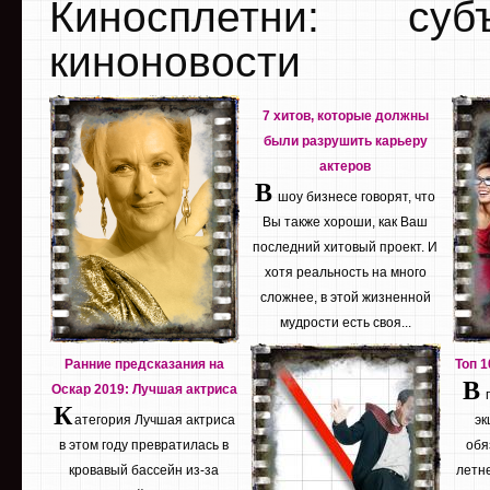
Киносплетни: су
киноновости
7 хитов, которые должны
были разрушить карьеру
актеров
В
шоу бизнесе говорят, что
Вы также хороши, как Ваш
последний хитовый проект. И
хотя реальность на много
сложнее, в этой жизненной
мудрости есть своя...
Ранние предсказания на
Топ 
В
Оскар 2019: Лучшая актриса
К
атегория Лучшая актриса
эк
в этом году превратилась в
обя
кровавый бассейн из-за
летне