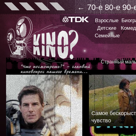
←
70-е
80-е
90-
Взрослые
Биог
Детские
Комед
Семейные
Странный маль
Самое бескорыс
чувство