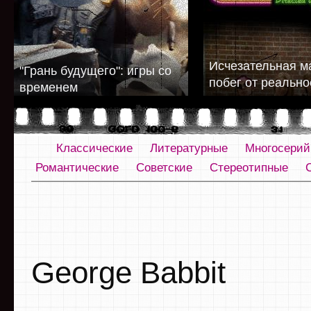
Исчезательная м
"Грань будущего": игры со
побег от реально
временем
Классические
Литературные
Многосери
Романтические
Советские
Стереотипные
George Babbit