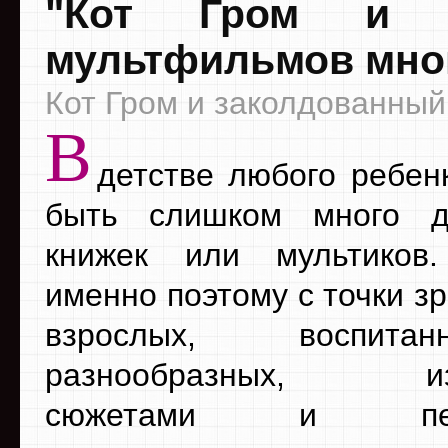
"Кот Гром и з
мультфильмов мног
Кот Гром и заколдованный 
В
детстве любого ребен
быть слишком много др
книжек или мультиков.
именно поэтому с точки з
взрослых, воспит
разнообразных, из
сюжетами и перс