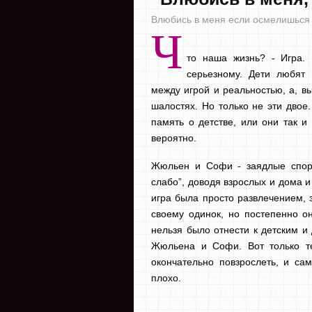
Влюбись в меня если осмелишься /
Ч
то наша жизнь? - Игра. 
серьезному. Дети любят 
между игрой и реальностью, а, вы
шалостях. Но только не эти двое
память о детстве, или они так и
вероятно.
Жюльен и Софи - заядлые спорщ
слабо”, доводя взрослых и дома 
игра была просто развлечением, 
своему одинок, но постепенно он
нельзя было отнести к детским и
Жюльена и Софи. Вот только те
окончательно повзрослеть, и сам
плохо.