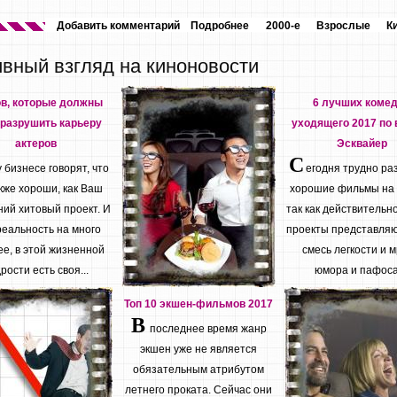
Добавить комментарий
Подробнее
2000-е
Взрослые
К
ивный взгляд на киноновости
ов, которые должны
6 лучших коме
разрушить карьеру
уходящего 2017 по 
актеров
Эсквайер
С
бизнесе говорят, что
егодня трудно ра
кже хороши, как Ваш
хорошие фильмы на
ий хитовый проект. И
так как действительн
реальность на много
проекты представляю
е, в этой жизненной
смесь легкости и м
рости есть своя...
юмора и пафоса.
Топ 10 экшен-фильмов 2017
В
последнее время жанр
экшен уже не является
обязательным атрибутом
летнего проката. Сейчас они