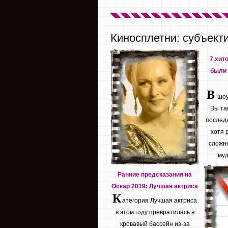
Киносплетни: субъект
7 хит
были 
В
шоу 
Вы та
последн
хотя 
сложне
муд
Ранние предсказания на
Оскар 2019: Лучшая актриса
К
атегория Лучшая актриса
в этом году превратилась в
кровавый бассейн из-за