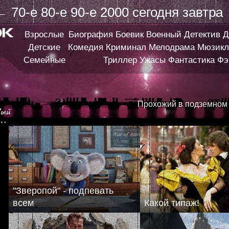
←
70-е
80-е
90-е
2000
сегодня
завтра
Взрослые
Биография
Боевик
Военный
Детектив
Д
Детские
Комедия
Криминал
Мелодрама
Мюзикл
Семейные
Триллер
Ужасы
Фантастика
Фэ
Прохожий в подземном 
"Зверопой" - подпевать
всем
Какой типаж!