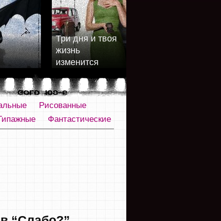
Три дня и твоя
жизнь
изменится
альные
Рисованные
Типажные
Фантастические
 в “Слабо?”