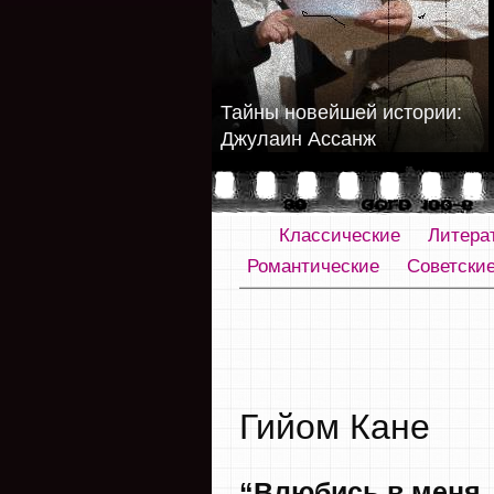
Тайны новейшей истории:
Джулаин Ассанж
Классические
Литера
Романтические
Советски
Гийом Кане
“Влюбись в меня,