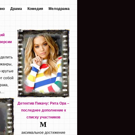
ино
Драма
Комедия
Мелодрама
дий
версии
зделить
 жанры,
о крутые
т собой
рака,
...
Детектив Пикачу: Рита Ора –
последнее дополнение к
списку участников
М
аксимальное достижение