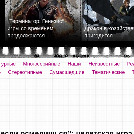
"Терминатор: Генезис" -
игры со временем
Дракон в хозяйстве
продолжаются
пригодится
турные
Многосерийные
Наши
Неизвестные
Ре
е
Стереотипные
Сумасшедшие
Тематические
 если осмелишься”: недетская игра