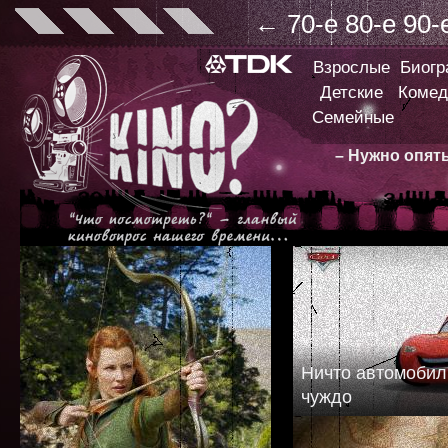
←
70-е
80-е
90-
Взрослые
Биог
Детские
Комед
Семейные
– Нужно опят
Ничто автомобил
чуждо