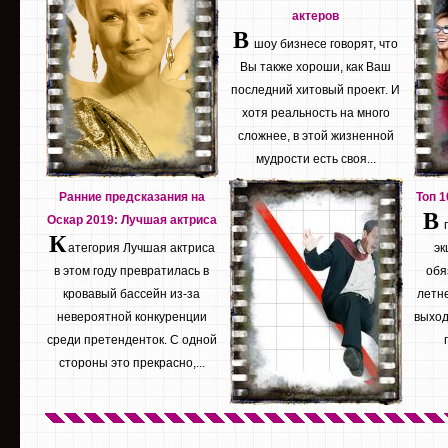
актеров
В
шоу бизнесе говорят, что
Вы также хороши, как Ваш
последний хитовый проект. И
хотя реальность на много
сложнее, в этой жизненной
мудрости есть своя...
Ранние предсказания на
Топ 
В
Оскар 2019: Лучшая актриса
К
атегория Лучшая актриса
эк
в этом году превратилась в
обя
кровавый бассейн из-за
летне
невероятной конкуренции
выход
среди претенденток. С одной
стороны это прекрасно,...