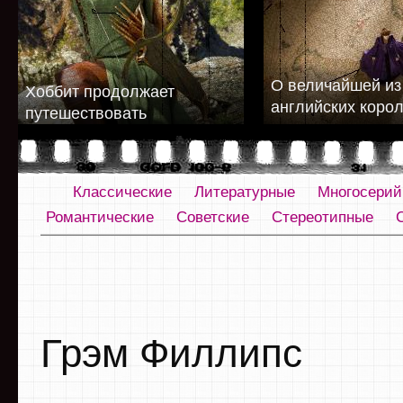
О величайшей из
Хоббит продолжает
английских коро
путешествовать
Классические
Литературные
Многосери
Романтические
Советские
Стереотипные
Грэм Филлипс