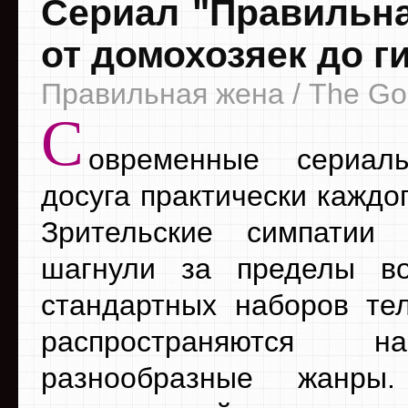
Сериал "Правильна
от домохозяек до г
Правильная жена / The Go
С
овременные сериал
досуга практически каждо
Зрительские симпатии
шагнули за пределы во
стандартных наборов те
распространяются 
разнообразные жанры